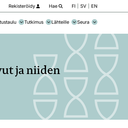
Rekisteröidy
Hae
FI
SV
EN
tustaulu
Tutkimus
Lähteille
Seura
ut ja niiden