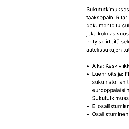
Sukututkimuksess
taaksepäin. Ritar
dokumentoitu suku
joka kolmas vuosi.
erityispiirteitä 
aatelissukujen tu
Aika: Keskiviik
Luennoitsija: F
sukuhistorian
eurooppalaisiin
Sukututkimusse
Ei osallistumi
Osallistumine