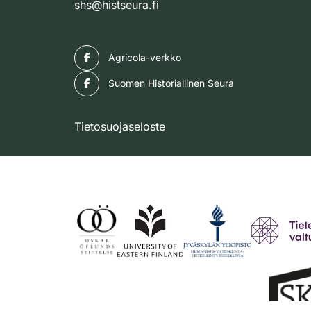
shs@histseura.fi
Facebook
Agricola-verkko
Facebook
Suomen Historiallinen Seura
Tietosuojaseloste