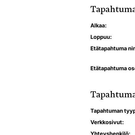
Tapahtuma
Alkaa:
Loppuu:
Etätapahtuma ni
Etätapahtuma os
Tapahtuma
Tapahtuman tyyp
Verkkosivut:
Yhteyshenkilö: