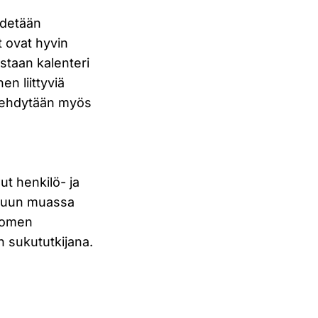
edetään
t ovat hyvin
istaan kalenteri
en liittyviä
perehdytään myös
ut henkilö- ja
 muun muassa
Suomen
n sukututkijana.