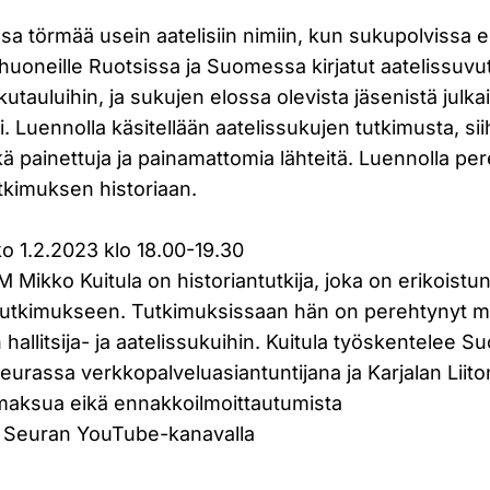
a törmää usein aatelisiin nimiin, kun sukupolvissa 
ihuoneille Ruotsissa ja Suomessa kirjatut aatelissuvu
tauluihin, ja sukujen elossa olevista jäsenistä julka
 Luennolla käsitellään aatelissukujen tutkimusta, siih
sekä painettuja ja painamattomia lähteitä. Luennolla 
tkimuksen historiaan.
ko 1.2.2023 klo 18.00-19.30
M Mikko Kuitula on historiantutkija, joka on erikoistun
 tutkimukseen. Tutkimuksissaan hän on perehtynyt
 hallitsija- ja aatelissukuihin. Kuitula työskentelee 
urassa verkkopalveluasiantuntijana ja Karjalan Liito
smaksua eikä ennakkoilmoittautumista
n Seuran YouTube-kanavalla