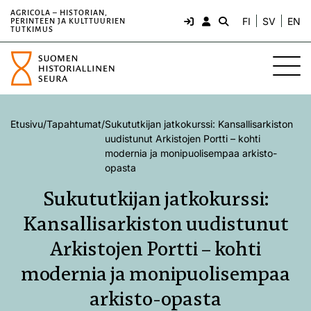
AGRICOLA – HISTORIAN,
FI
SV
EN
PERINTEEN JA KULTTUURIEN
TUTKIMUS
Etusivu
/
Tapahtumat
/
Sukututkijan jatkokurssi: Kansallisarkiston
uudistunut Arkistojen Portti – kohti
modernia ja monipuolisempaa arkisto-
opasta
Sukututkijan jatkokurssi:
Kansallisarkiston uudistunut
Arkistojen Portti – kohti
modernia ja monipuolisempaa
arkisto-opasta