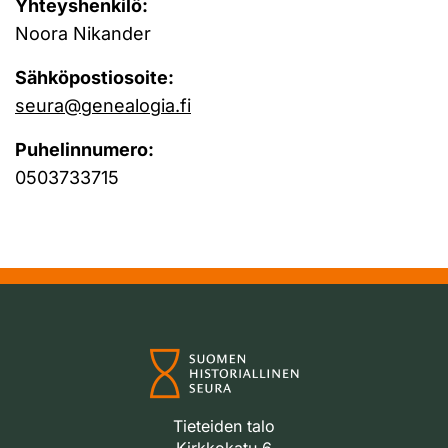
Yhteyshenkilö:
Noora Nikander
Sähköpostiosoite:
seura@genealogia.fi
Puhelinnumero:
0503733715
Tieteiden talo