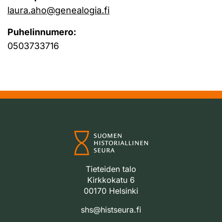
laura.aho@genealogia.fi
Puhelinnumero:
0503733716
Tieteiden talo
Kirkkokatu 6
00170 Helsinki
shs@histseura.fi