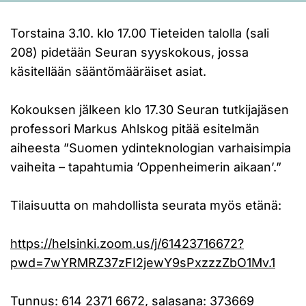
Torstaina 3.10. klo 17.00 Tieteiden talolla (sali
208) pidetään Seuran syyskokous, jossa
käsitellään sääntömääräiset asiat.
Kokouksen jälkeen klo 17.30 Seuran tutkijajäsen
professori Markus Ahlskog pitää esitelmän
aiheesta ”Suomen ydinteknologian varhaisimpia
vaiheita – tapahtumia ’Oppenheimerin aikaan’.”
Tilaisuutta on mahdollista seurata myös etänä:
https://helsinki.zoom.us/j/61423716672?
pwd=7wYRMRZ37zFI2jewY9sPxzzzZbO1Mv.1
Tunnus: 614 2371 6672, salasana: 373669