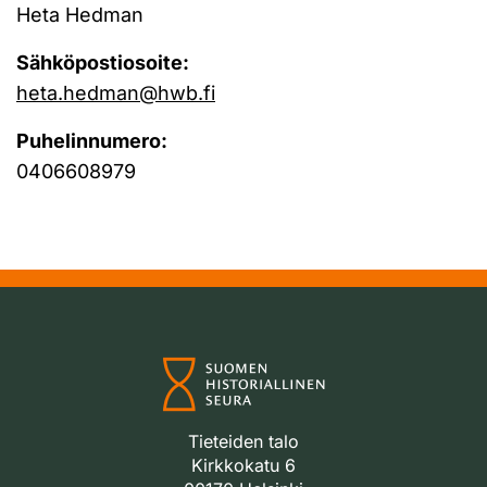
Heta Hedman
Sähköpostiosoite:
heta.hedman@hwb.fi
Puhelinnumero:
0406608979
Tieteiden talo
Kirkkokatu 6