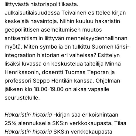
liittyvästä historiapolitiikasta.
Julkaisutilaisuudessa Teivainen esittelee kirjan
keskeisiä havaintoja. Niihin kuuluu hakaristin
geopoliittisen asemoitumisen muutos
antisemitismiin liittyvän menneisyydenhallinnan
myötä. Miten symbolia on tulkittu Suomen länsi-
integraation historian eri vaiheissa? Esittelyn
lisäksi luvassa on keskustelua taiteilija Minna
Henrikssonin, dosentti Tuomas Teporan ja
professori Seppo Hentilän kanssa. Ohjelman
jälkeen klo 18.00-19.00 on aikaa vapaalle
seurustelulle.
Hakaristin historia
-kirjan saa erikoishintaan
25% alennuksella SKS:n verkkokaupasta. Tilaa
Hakaristin historia
SKS:n verkkokaupasta