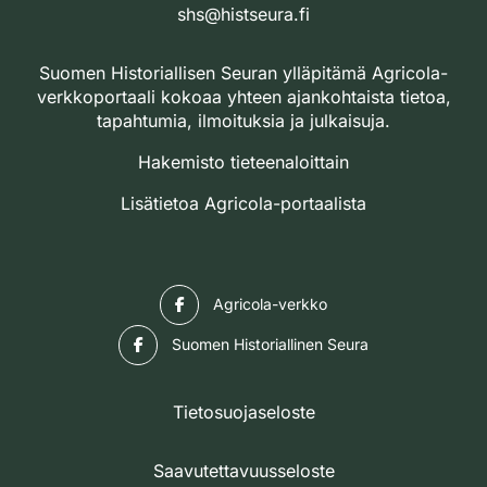
shs@histseura.fi
Suomen Historiallisen Seuran ylläpitämä Agricola-
verkkoportaali kokoaa yhteen ajankohtaista tietoa,
tapahtumia, ilmoituksia ja julkaisuja.
Hakemisto tieteenaloittain
Lisätietoa Agricola-portaalista
Facebook
Agricola-verkko
Facebook
Suomen Historiallinen Seura
Tietosuojaseloste
Saavutettavuusseloste