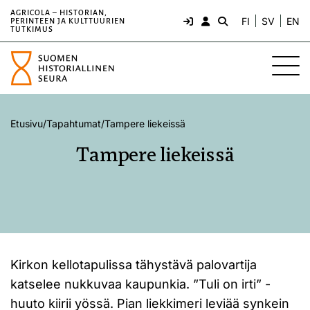
AGRICOLA – HISTORIAN,
FI
SV
EN
PERINTEEN JA KULTTUURIEN
TUTKIMUS
Etusivu
/
Tapahtumat
/
Tampere liekeissä
Tampere liekeissä
Kirkon kellotapulissa tähystävä palovartija
katselee nukkuvaa kaupunkia. ”Tuli on irti” -
huuto kiirii yössä. Pian liekkimeri leviää synkein