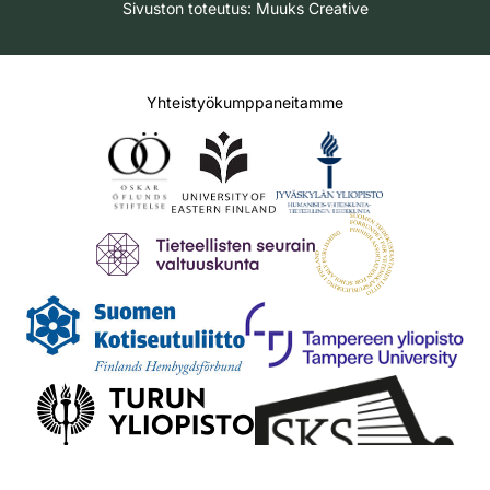
Sivuston toteutus:
Muuks Creative
Yhteistyökumppaneitamme