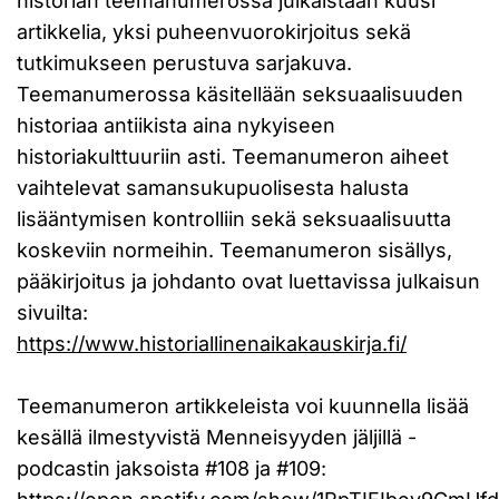
historian teemanumerossa julkaistaan kuusi
artikkelia, yksi puheenvuorokirjoitus sekä
tutkimukseen perustuva sarjakuva.
Teemanumerossa käsitellään seksuaalisuuden
historiaa antiikista aina nykyiseen
historiakulttuuriin asti. Teemanumeron aiheet
vaihtelevat samansukupuolisesta halusta
lisääntymisen kontrolliin sekä seksuaalisuutta
koskeviin normeihin. Teemanumeron sisällys,
pääkirjoitus ja johdanto ovat luettavissa julkaisun
sivuilta:
https://www.historiallinenaikakauskirja.fi/
Teemanumeron artikkeleista voi kuunnella lisää
kesällä ilmestyvistä Menneisyyden jäljillä -
podcastin jaksoista #108 ja #109: