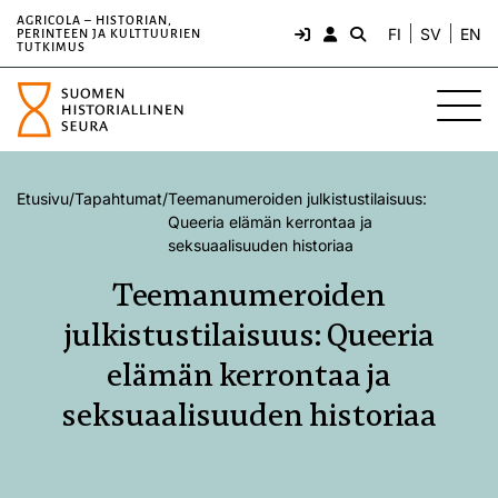
AGRICOLA – HISTORIAN,
FI
SV
EN
PERINTEEN JA KULTTUURIEN
TUTKIMUS
Etusivu
/
Tapahtumat
/
Teemanumeroiden julkistustilaisuus:
Queeria elämän kerrontaa ja
seksuaalisuuden historiaa
Teemanumeroiden
julkistustilaisuus: Queeria
elämän kerrontaa ja
seksuaalisuuden historiaa