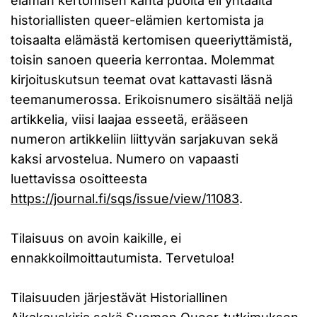
elämän kertomisen kahta puolta eli yhtäältä
historiallisten queer-elämien kertomista ja
toisaalta elämästä kertomisen queeriyttämistä,
toisin sanoen queeria kerrontaa. Molemmat
kirjoituskutsun teemat ovat kattavasti läsnä
teemanumerossa. Erikoisnumero sisältää neljä
artikkelia, viisi laajaa esseetä, erääseen
numeron artikkeliin liittyvän sarjakuvan sekä
kaksi arvostelua. Numero on vapaasti
luettavissa osoitteesta
https://journal.fi/sqs/issue/view/11083
.
Tilaisuus on avoin kaikille, ei
ennakkoilmoittautumista. Tervetuloa!
Tilaisuuden järjestävät Historiallinen