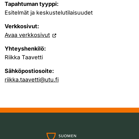
Tapahtuman tyyppi:
Esitelmät ja keskustelutilaisuudet
Verkkosivut:
Avaa verkkosivut
Yhteyshenkilö:
Riikka Taavetti
Sähköpostiosoite:
riikka.taavetti@utu.fi