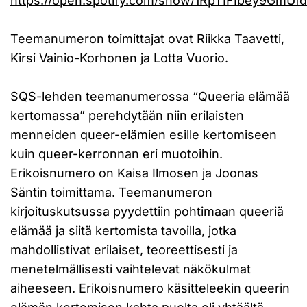
https://open.spotify.com/show/1RpTIFIbey9GmUf
Teemanumeron toimittajat ovat Riikka Taavetti,
Kirsi Vainio-Korhonen ja Lotta Vuorio.
SQS-lehden teemanumerossa “Queeria elämää
kertomassa” perehdytään niin erilaisten
menneiden queer-elämien esille kertomiseen
kuin queer-kerronnan eri muotoihin.
Erikoisnumero on Kaisa Ilmosen ja Joonas
Säntin toimittama. Teemanumeron
kirjoituskutsussa pyydettiin pohtimaan queeriä
elämää ja siitä kertomista tavoilla, jotka
mahdollistivat erilaiset, teoreettisesti ja
menetelmällisesti vaihtelevat näkökulmat
aiheeseen. Erikoisnumero käsitteleekin queerin