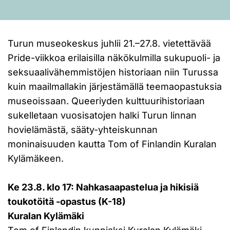
Turun museokeskus juhlii 21.–27.8. vietettävää
Pride-viikkoa erilaisilla näkökulmilla sukupuoli- ja
seksuaalivähemmistöjen historiaan niin Turussa
kuin maailmallakin järjestämällä teemaopastuksia
museoissaan. Queeriyden kulttuurihistoriaan
sukelletaan vuosisatojen halki Turun linnan
hovielämästä, sääty-yhteiskunnan
moninaisuuden kautta Tom of Finlandin Kuralan
Kylämäkeen.
Ke 23.8. klo 17: Nahkasaapastelua ja hikisiä
toukotöitä -opastus (K-18)
Kuralan Kylämäki