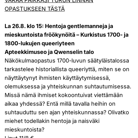
VARAA PAIKKASI TURUN LINNAN
OPASTUKSEEN TÄSTÄ
La 26.8. klo 15: Hentoja gentlemanneja ja
mieskuntoista fröökynöitä – Kurkistus 1700- ja
1800-lukujen queeriyteen
Apteekkimuseo ja Qwenselin talo
Näkökulmaopastus 1700-luvun säätyläistalossa
tarkastelee historiallista queeriyttä, miten se on
näyttäytynyt ihmisten käyttäytymisessä,
olemuksessa ja yhteiskunnan suhtautumisessa.
Missä nämä ihmiset kokoontuivat viettämään
aikaa yhdessä? Entä millä tavalla heihin on
suhtauduttu sen ajan yhteiskunnassa? Olivatko
miehet todellakin hentoja ja naisväki
mieskuntoista?