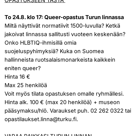
OPASTUKSEEN TÄSTÄ
To 24.8. klo 17: Queer-opastus Turun linnassa
Miltä näyttivät normatiivit 1500-luvulla? Ketkä
jakoivat linnassa sallitusti vuoteen keskenään?
Onko HLBTIQ-ihmisillä omia
suojeluspyhimyksiä? Kuka on Suomea
hallinneista ruotsalaismonarkeista kaikkein
eniten queer?
Hinta 16 €
Max 25 henkilöä
Voit myös tilata opastuksen omalle ryhmällesi.
Hinta alk. 100 € (max 20 henkilöä) + museon
pääsymaksu/hlö. Varaukset puh. 02 262 0322 tai
opastilaukset.linna@turku.fi.