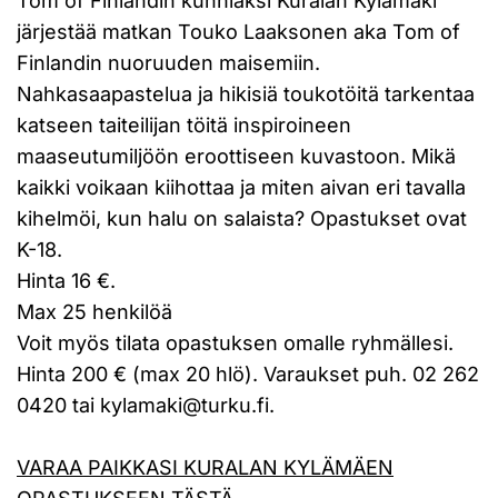
Tom of Finlandin kunniaksi Kuralan Kylämäki
järjestää matkan Touko Laaksonen aka Tom of
Finlandin nuoruuden maisemiin.
Nahkasaapastelua ja hikisiä toukotöitä tarkentaa
katseen taiteilijan töitä inspiroineen
maaseutumiljöön eroottiseen kuvastoon. Mikä
kaikki voikaan kiihottaa ja miten aivan eri tavalla
kihelmöi, kun halu on salaista? Opastukset ovat
K-18.
Hinta 16 €.
Max 25 henkilöä
Voit myös tilata opastuksen omalle ryhmällesi.
Hinta 200 € (max 20 hlö). Varaukset puh. 02 262
0420 tai kylamaki@turku.fi.
VARAA PAIKKASI KURALAN KYLÄMÄEN