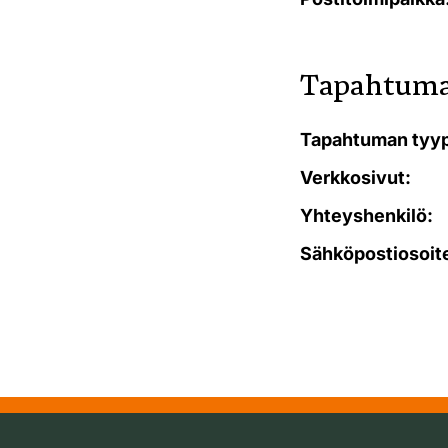
Tapahtuma
Tapahtuman tyyp
Verkkosivut:
Yhteyshenkilö:
Sähköpostiosoit