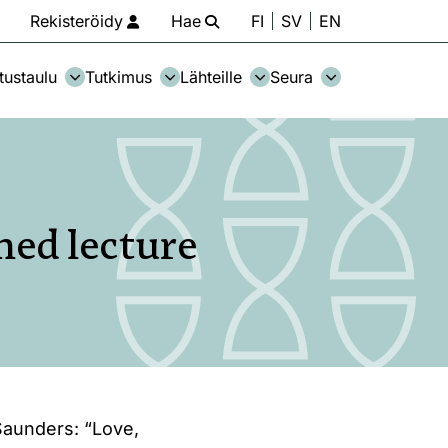
Rekisteröidy
Hae
FI
SV
EN
tustaulu
Tutkimus
Lähteille
Seura
ed lecture
Saunders: “Love,