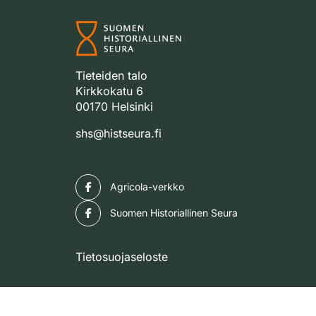
Tieteiden talo
Kirkkokatu 6
00170 Helsinki
shs@histseura.fi
Facebook
Agricola-verkko
Facebook
Suomen Historiallinen Seura
Tietosuojaseloste