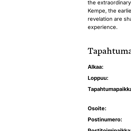
the extraordinar
Kempe, the earli
revelation are s
experience.
Tapahtuma
Alkaa:
Loppuu:
Tapahtumapaikk
Osoite:
Postinumero:
Postitoimipaikka