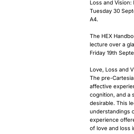
Loss and Vision: 
Tuesday 30 Septe
A4.
The HEX Handbook 
lecture over a gl
Friday 19th Sept
Love, Loss and V
The pre-Cartesia
affective experie
cognition, and a 
desirable. This l
understandings of
experience offere
of love and loss