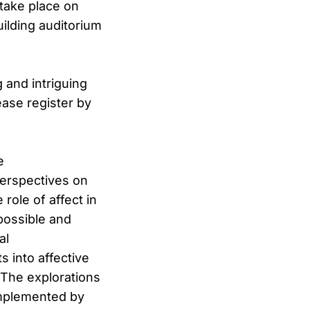
 take place on
ilding auditorium
 and intriguing
ease register by
e
perspectives on
role of affect in
 possible and
al
 into affective
. The explorations
omplemented by