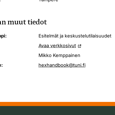
n muut tiedot
pi:
Esitelmät ja keskustelutilaisuudet
Avaa verkkosivut
Mikko Kemppainen
e:
hexhandbook@tuni.fi