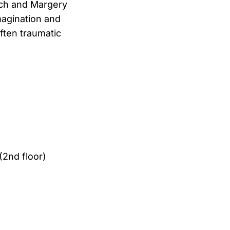
ich and Margery
magination and
ften traumatic
(2nd floor)