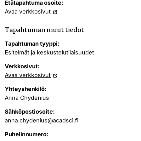
Etätapahtuma osoite:
Avaa verkkosivut
Tapahtuman muut tiedot
Tapahtuman tyyppi:
Esitelmät ja keskustelutilaisuudet
Verkkosivut:
Avaa verkkosivut
Yhteyshenkilö:
Anna Chydenius
Sähköpostiosoite:
anna.chydenius@acadsci.fi
Puhelinnumero: