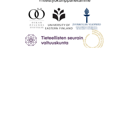
Yhteistyökumppaneitamme