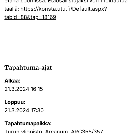
etänä Zoomissa. Etäosallistujaksi voi ilmoittautua
täällä:
https://konsta.utu.fi/Default.aspx?
tabid=88&tap=18169
Tapahtuma-ajat
Alkaa:
21.3.2024 16:15
Loppuu:
21.3.2024 17:30
Tapahtumapaikka:
Turun yliopisto, Arcanum, ARC355/357