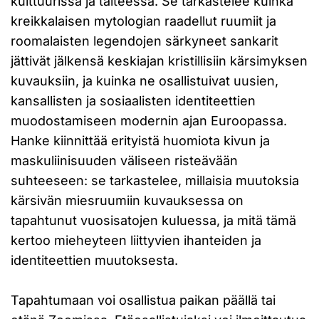
kulttuurissa ja taiteessa. Se tarkastelee kuinka
kreikkalaisen mytologian raadellut ruumiit ja
roomalaisten legendojen särkyneet sankarit
jättivät jälkensä keskiajan kristillisiin kärsimyksen
kuvauksiin, ja kuinka ne osallistuivat uusien,
kansallisten ja sosiaalisten identiteettien
muodostamiseen modernin ajan Euroopassa.
Hanke kiinnittää erityistä huomiota kivun ja
maskuliinisuuden väliseen risteävään
suhteeseen: se tarkastelee, millaisia muutoksia
kärsivän miesruumiin kuvauksessa on
tapahtunut vuosisatojen kuluessa, ja mitä tämä
kertoo mieheyteen liittyvien ihanteiden ja
identiteettien muutoksesta.
Tapahtumaan voi osallistua paikan päällä tai