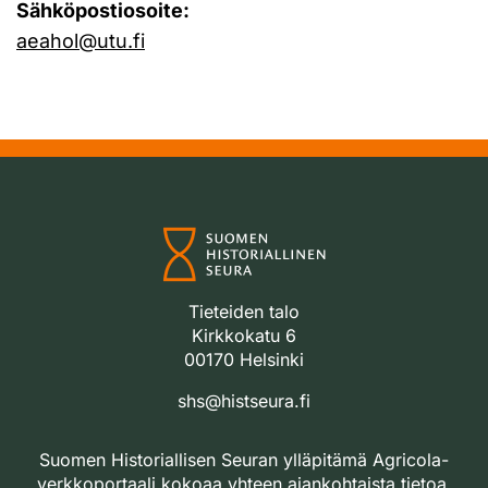
Sähköpostiosoite:
aeahol@utu.fi
Tieteiden talo
Kirkkokatu 6
00170 Helsinki
shs@histseura.fi
Suomen Historiallisen Seuran ylläpitämä Agricola-
verkkoportaali kokoaa yhteen ajankohtaista tietoa,