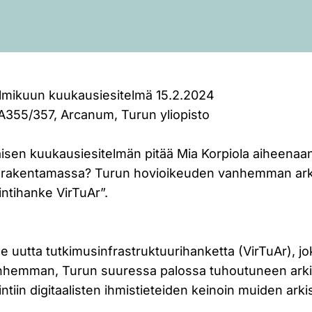
ikuun kuukausiesitelmä 15.2.2024
, A355/357, Arcanum, Turun yliopisto
sen kuukausiesitelmän pitää Mia Korpiola aiheenaa
oa rakentamassa? Turun hovioikeuden vanhemman ark
ntihanke VirTuAr”.
ee uutta tutkimusinfrastruktuurihanketta (VirTuAr), j
nhemman, Turun suuressa palossa tuhoutuneen arki
ntiin digitaalisten ihmistieteiden keinoin muiden arki