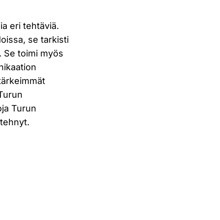
a eri tehtäviä.
oissa, se tarkisti
t. Se toimi myös
nikaation
 tärkeimmät
 Turun
oja Turun
 tehnyt.