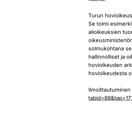
Turun hovioikeus 
Se toimi esimerkik
alioikeuksien tuom
oikeusministeriön
solmukohtana sek
hallinnolliset ja 
hovioikeuden ark
hovioikeudesta on
Ilmoittautuminen
tabid=88&tap=1