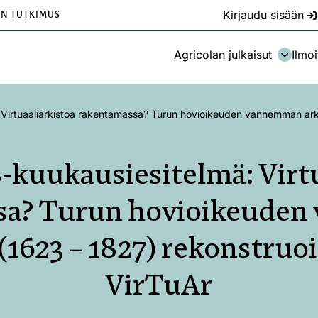
Kirjaudu sisään
EN TUTKIMUS
Agricolan julkaisut
Ilmoi
rtuaaliarkistoa rakentamassa? Turun hovioikeuden vanhemman arkis
ukausiesitelmä: Virtu
sa? Turun hovioikeude
 (1623 – 1827) rekonstruo
VirTuAr