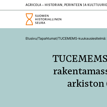
AGRICOLA – HISTORIAN, PERINTEEN JA KULTTUURI
Etusivu
/
Tapahtumat
/
TUCEMEMS-kuukausiesitelmä: Vi
TUCEMEMS-ku
rakentamas
arkiston