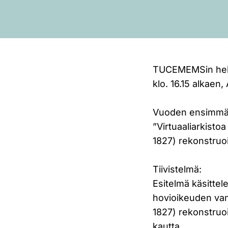
TUCEMEMSin helm
klo. 16.15 alkaen
Vuoden ensimmäi
”Virtuaaliarkist
1827) rekonstruoi
Tiivistelmä:
Esitelmä käsittel
hovioikeuden va
1827) rekonstruoi
kautta.