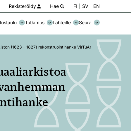
Rekisteröidy
Hae
FI
SV
EN
tustaulu
Tutkimus
Lähteille
Seura
ton (1623 – 1827) rekonstruointihanke VirTuAr
aaliarkistoa
n vanhemman
intihanke