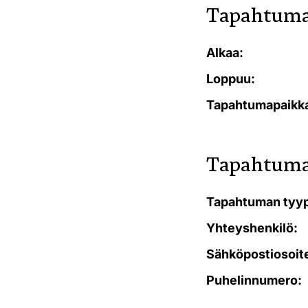
Tapahtuma
Alkaa:
Loppuu:
Tapahtumapaikk
Tapahtuma
Tapahtuman tyyp
Yhteyshenkilö:
Sähköpostiosoit
Puhelinnumero: