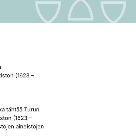
n
iston (1623 –
oka tähtää Turun
ston (1623 –
stojen aineistojen