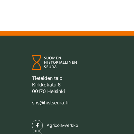
Tieteiden talo
Kirkkokatu 6
00170 Helsinki
shs@histseura.fi
Facebook
Agricola-verkko
Facebook