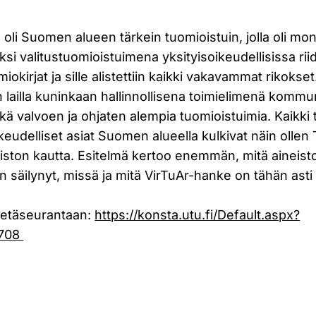
oli Suomen alueen tärkein tuomioistuin, jolla oli moni
si valitustuomioistuimena yksityisoikeudellisissa riid
iokirjat ja sille alistettiin kaikki vakavammat rikokse
 lailla kuninkaan hallinnollisena toimielimenä kommu
ä valvoen ja ohjaten alempia tuomioistuimia. Kaikki
oikeudelliset asiat Suomen alueella kulkivat näin ollen
iston kautta. Esitelmä kertoo enemmän, mitä aineist
 säilynyt, missä ja mitä VirTuAr-hanke on tähän asti
 etäseurantaan:
https://konsta.utu.fi/Default.aspx?
7708