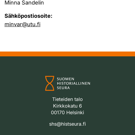
Minna Sandelin
Sähköpostiosoite:
minvar@utu.fi
Tieteiden talo
Kirkkokatu 6
00170 Helsinki
shs@histseura.fi