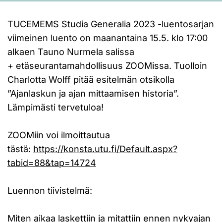
TUCEMEMS Studia Generalia 2023 -luentosarjan
viimeinen luento on maanantaina 15.5. klo 17:00
alkaen Tauno Nurmela salissa
+ etäseurantamahdollisuus ZOOMissa. Tuolloin
Charlotta Wolff pitää esitelmän otsikolla
”Ajanlaskun ja ajan mittaamisen historia”.
Lämpimästi tervetuloa!
ZOOMiin voi ilmoittautua
tästä:
https://konsta.utu.fi/Default.aspx?
tabid=88&tap=14724
Luennon tiivistelmä:
Miten aikaa laskettiin ja mitattiin ennen nykyajan