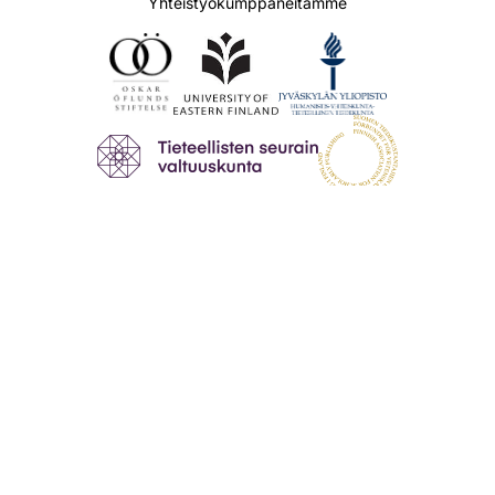
Yhteistyökumppaneitamme