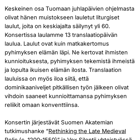
Keskeinen osa Tuomaan juhlapäivien ohjelmasta
olivat hänen muistokseen lauletut liturgiset
laulut, joita on keskiajalta säilynyt yli 60.
Konsertissa laulamme 13 translaatiopäivän
laulua. Laulut ovat kuin matkakertomus
pyhimyksen elämän läpi. Ne kertovat ihmisten
kunnioituksesta, pyhimyksen tekemistä ihmeistä
ja lopulta ikuisen elämän ilosta. Translaation
lauluissa on myös iloa siitä, että
dominikaaniveljet pitkällisen työn jälkeen olivat
vihdoin saaneet kunnioittamansa pyhimyksen
reliikit omaan konventtiinsa.
Konsertin järjestävät Suomen Akatemian
tutkimushanke ”
Rethinking the Late Medieval
Relic (c. 1200-1550)
” ja Vox Silentii yhteistyössä