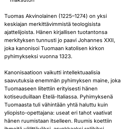
Tuomas Akvinolainen (1225–1274) on yksi
keskiajan merkittävimmistä teologisista
ajattelijoista. Hänen kirjallisen tuotantonsa
merkityksen tunnusti jo paavi Johannes XXII,
joka kanonisoi Tuomaan katolisen kirkon
pyhimykseksi vuonna 1323.
Kanonisaatioon vaikutti intellektuaalisia
saavutuksia enemmän pyhimyksen maine, joka
Tuomaaseen liitettiin erityisesti hänen
kotiseuduillaan Etelä-Italiassa. Pyhimyksenä
Tuomaasta tuli vähintään yhtä haluttu kuin
yliopisto-opettajana: useat eri tahot vaativat
hänen ruumistaan itselleen. Ruumis koettiin
ihmeitä välittäväksi, arvokkaaksi reliikiksi.