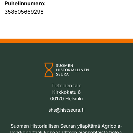
Puhelinnumero:
358505669298
Tieteiden talo
Kirkkokatu 6
00170 Helsinki
shs@histseura.fi
Suomen Historiallisen Seuran ylläpitämä Agricola-
verkkoportaali kokoaa yhteen ajankohtaista tietoa,