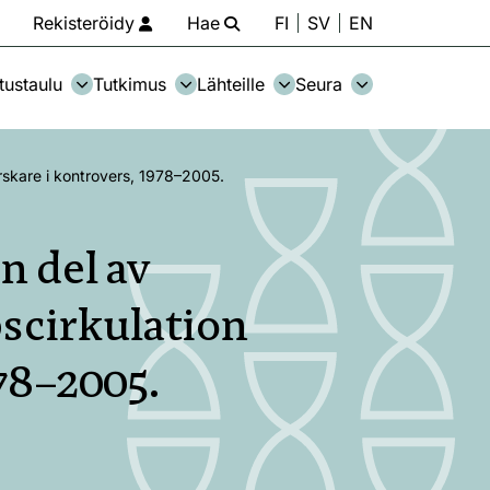
Rekisteröidy
Hae
FI
SV
EN
tustaulu
Tutkimus
Lähteille
Seura
orskare i kontrovers, 1978–2005.
n del av
pscirkulation
978–2005.