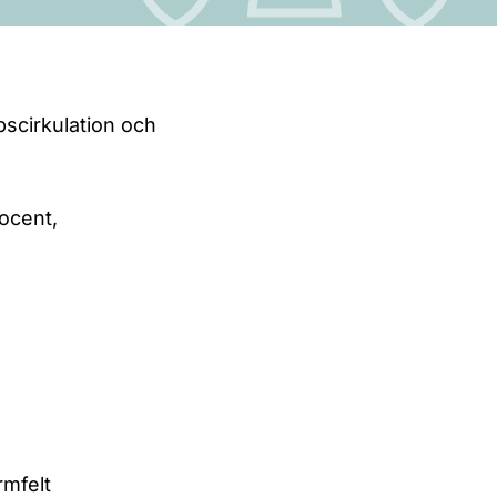
pscirkulation och
docent,
rmfelt