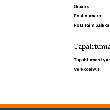
Osoite:
Postinumero:
Postitoimipaikka
Tapahtuma
Tapahtuman tyyp
Verkkosivut: