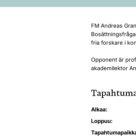
FM Andreas Granb
Bosättningsfråga
fria forskare i k
Opponent är profe
akademilektor A
Tapahtuma
Alkaa:
Loppuu:
Tapahtumapaikk