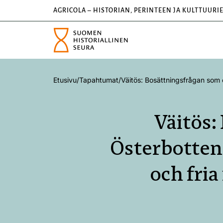
AGRICOLA – HISTORIAN, PERINTEEN JA KULTTUURI
Etusivu
/
Tapahtumat
/
Väitös: Bosättningsfrågan som e
Väitös:
Österbottens
och fria