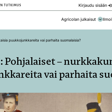
Kirjaudu sisään
EN TUTKIMUS
Agricolan julkaisut
Ilmoi
taisia puukkojunkkareita vai parhaita suomalaisia?
: Pohjalaiset – nurkkaku
kkareita vai parhaita su