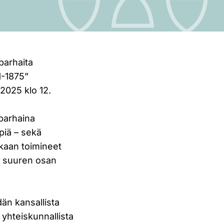
parhaita
1-1875”
2025 klo 12.
 parhaina
piä – sekä
ukaan toimineet
e suuren osan
dän kansallista
yhteiskunnallista