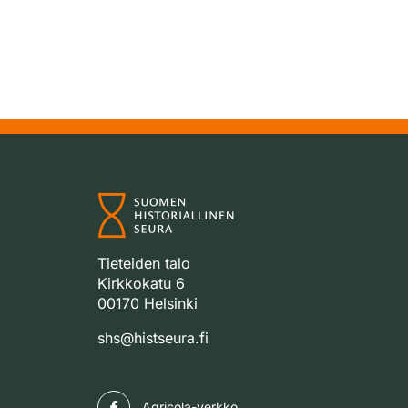
Tieteiden talo
Kirkkokatu 6
00170 Helsinki
shs@histseura.fi
Facebook
Agricola-verkko