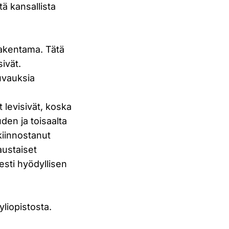
ä kansallista
 rakentama. Tätä
ivät.
kuvauksia
levisivät, koska
den ja toisaalta
kiinnostanut
austaiset
sesti hyödyllisen
yliopistosta.