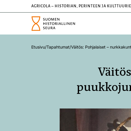
AGRICOLA – HISTORIAN, PERINTEEN JA KULTTUURI
Etusivu
/
Tapahtumat
/
Väitös: Pohjalaiset – nurkkakun
Väitös
puukkojun