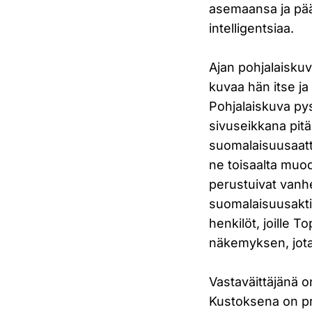
asemaansa ja pää
intelligentsiaa.
Ajan pohjalaiskuv
kuvaa hän itse ja
Pohjalaiskuva pys
sivuseikkana pit
suomalaisuusaatt
ne toisaalta muod
perustuivat vanhe
suomalaisuusaktii
henkilöt, joille T
näkemyksen, jota 
Vastaväittäjänä o
Kustoksena on pr