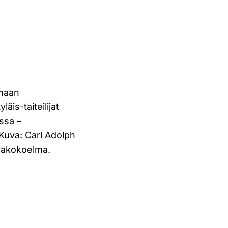
nmaan
is-taiteilijat
ssa –
Kuva: Carl Adolph
vakokoelma.