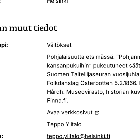
:
Helsinki
n muut tiedot
pi:
Väitökset
Pohjalaisuutta etsimässä. ”Pohja
kansanpukuihin” pukeutuneet säätylä
Suomen Taiteilijaseuran vuosijuhla
Folkdanslag Österbotten 5.2.1866. 
Hårdh. Museovirasto, historian ku
Finna.fi.
Avaa verkkosivut
Teppo Ylitalo
e:
teppo.ylitalo@helsinki.fi