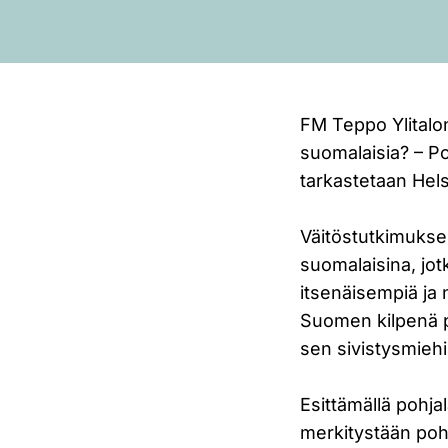
FM Teppo Ylitalon
suomalaisia? – Po
tarkastetaan Hel
Väitöstutkimukse
suomalaisina, jo
itsenäisempiä ja 
Suomen kilpenä p
sen sivistysmiehi
Esittämällä pohja
merkitystään poh