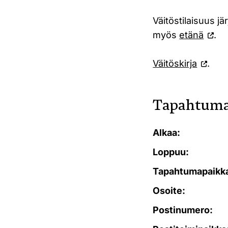
Väitöstilaisuus j
myös
etänä
.
Väitöskirja
.
Tapahtuma
Alkaa:
Loppuu:
Tapahtumapaikk
Osoite:
Postinumero: