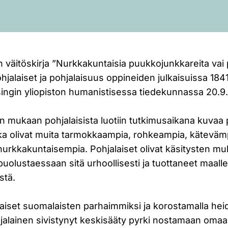
 väitöskirja ”Nurkkakuntaisia puukkojunkkareita vai 
hjalaiset ja pohjalaisuus oppineiden julkaisuissa 184
singin yliopiston humanistisessa tiedekunnassa 20.9.
n mukaan pohjalaisista luotiin tutkimusaikana kuvaa
tka olivat muita tarmokkaampia, rohkeampia, käteväm
nurkkakuntaisempia. Pohjalaiset olivat käsitysten m
uolustaessaan sitä urhoollisesti ja tuottaneet maall
stä.
laiset suomalaisten parhaimmiksi ja korostamalla hei
jalainen sivistynyt keskisääty pyrki nostamaan omaa 