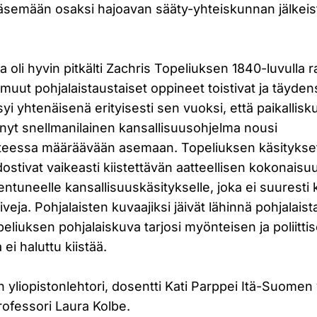
semään osaksi hajoavan sääty-yhteiskunnan jälkeist
a oli hyvin pitkälti Zachris Topeliuksen 1840-luvulla
 muut pohjalaistaustaiset oppineet toistivat ja täydens
yi yhtenäisenä erityisesti sen vuoksi, että paikallis
änyt snellmanilainen kansallisuusohjelma nousi
eessa määräävään asemaan. Topeliuksen käsitykset 
ostivat vaikeasti kiistettävän aatteellisen kokonaisuu
ntuneelle kansallisuuskäsitykselle, joka ei suuresti 
veja. Pohjalaisten kuvaajiksi jäivät lähinnä pohjalaist
opeliuksen pohjalaiskuva tarjosi myönteisen ja poliitti
ei haluttu kiistää.
n yliopistonlehtori, dosentti Kati Parppei Itä-Suomen 
ofessori Laura Kolbe.