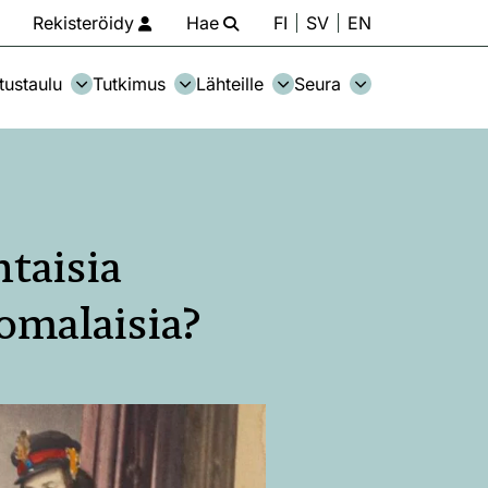
Rekisteröidy
Hae
FI
SV
EN
tustaulu
Tutkimus
Lähteille
Seura
ntaisia
omalaisia?