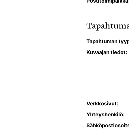
Postitoimipaikka
Tapahtuma
Tapahtuman tyyp
Kuvaajan tiedot:
Verkkosivut:
Yhteyshenkilö:
Sähköpostiosoit