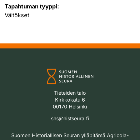
Tapahtuman tyyppi:
Väitökset
Tieteiden talo
Kirkkokatu 6
00170 Helsinki
shs@histseura.fi
Suomen Historiallisen Seuran ylläpitämä Agricola-