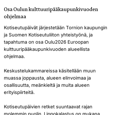
Osa Oulun kulttuuripääkaupunkivuoden
ohjelmaa
Kotiseutupäivät järjestetään Tornion kaupungin
ja Suomen Kotiseutuliiton yhteistyönä, ja
tapahtuma on osa Oulu2026 Euroopan
kulttuuripääkaupunkivuoden alueellista
ohjelmaa.
Keskustelukammareissa käsitellään muun
muassa joppausta, alueen elinvoimaa ja
osallisuutta, meänkieltä ja muita alueen
erityispiirteitä.
Kotiseutupäivien retket suuntaavat rajan
molemmin puolin. Lippokalastus on mukana