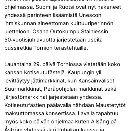
ohjelmassa. Suomi ja Ruotsi ovat nyt hakeneet
yhdessä perinteen lisäämistä Unescon
ihmiskunnan aineettoman kulttuuriperinnön
luetteloon. Osana Outokumpu Stainlessin
50‑vuotisjuhlavuotta järjestetään useita
bussiretkiä Tornion terästehtaille.
Lauantaina 29. päivä Torniossa vietetään koko
kansan Kotiseutufästejä. Kaupungin yli
levittäytyy jättimarkkinat, kun Kansainväliset
Suurmarkkinat, Peräpohjolan markkinat sekä
järjestömarkkinat järjestetään yhdessä.
Kotiseutufästien päälavalla nähdään Maustetytöt
maksuttomassa konsertissa. Lavalla tapahtuu
myös koko päivän ohjelmaa kuten Allsång på
Åström yhdessä Jari Puhakan kanssa ja