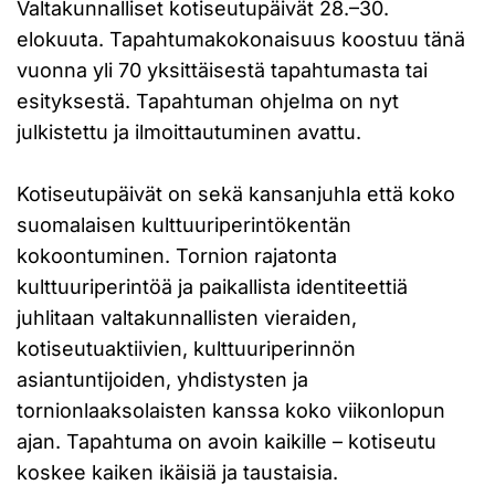
Valtakunnalliset kotiseutupäivät 28.–30.
elokuuta. Tapahtumakokonaisuus koostuu tänä
vuonna yli 70 yksittäisestä tapahtumasta tai
esityksestä. Tapahtuman ohjelma on nyt
julkistettu ja ilmoittautuminen avattu.
Kotiseutupäivät on sekä kansanjuhla että koko
suomalaisen kulttuuriperintökentän
kokoontuminen. Tornion rajatonta
kulttuuriperintöä ja paikallista identiteettiä
juhlitaan valtakunnallisten vieraiden,
kotiseutuaktiivien, kulttuuriperinnön
asiantuntijoiden, yhdistysten ja
tornionlaaksolaisten kanssa koko viikonlopun
ajan. Tapahtuma on avoin kaikille – kotiseutu
koskee kaiken ikäisiä ja taustaisia.