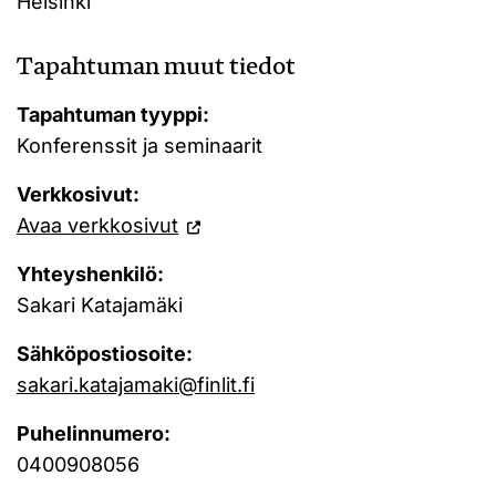
Helsinki
Tapahtuman muut tiedot
Tapahtuman tyyppi:
Konferenssit ja seminaarit
Verkkosivut:
Avaa verkkosivut
Yhteyshenkilö:
Sakari Katajamäki
Sähköpostiosoite:
sakari.katajamaki@finlit.fi
Puhelinnumero:
0400908056