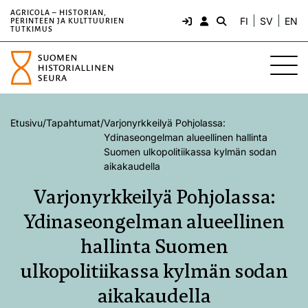
AGRICOLA – HISTORIAN,
FI
SV
EN
PERINTEEN JA KULTTUURIEN
TUTKIMUS
Etusivu
/
Tapahtumat
/
Varjonyrkkeilyä Pohjolassa:
Ydinaseongelman alueellinen hallinta
Suomen ulkopolitiikassa kylmän sodan
aikakaudella
Varjonyrkkeilyä Pohjolassa:
Ydinaseongelman alueellinen
hallinta Suomen
ulkopolitiikassa kylmän sodan
aikakaudella