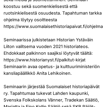
koostuu sekä suomenkielisestä että
ruotsinkielisestä osuudesta. Tapahtuman tarkka
ohjelma löytyy osoitteesta
https://www.suomalaisethistoriapaivat.fi/ohjelma
Seminaarissa julkistetaan Historian Ystäväin
Liiton valitsema vuoden 2021 historiateos.
Ehdokkaat palkinnon saajiksi löytyvät täältä:
https://www.historianyst.fi/palkitut-kirjat
Seminaarin avaa opetus- ja kulttuuriministeriön
kansliapäällikkö Anita Lehikoinen.
Seminaarin järjestää Suomalaiset historiapäivät
ry. Tapahtumaa tukevat Lahden kaupunki,
Svenska Folkskolans Vänner, Tradekan Säätiö,
Marjatta ja Eino Kollin Säätiö sekä SKR Päijät-