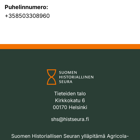
Puhelinnumero:
+358503308960
Tieteiden talo
Kirkkokatu 6
00170 Helsinki
shs@histseura.fi
Suomen Historiallisen Seuran ylläpitämä Agricola-