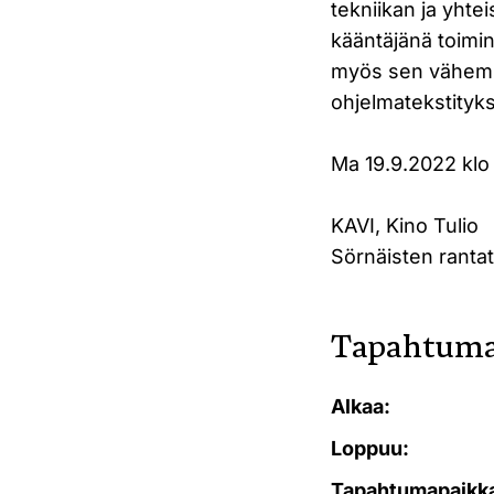
tekniikan ja yht
kääntäjänä toimin
myös sen vähemm
ohjelmatekstityks
Ma 19.9.2022 klo
KAVI, Kino Tulio
Sörnäisten rantat
Tapahtuma
Alkaa:
Loppuu:
Tapahtumapaikk