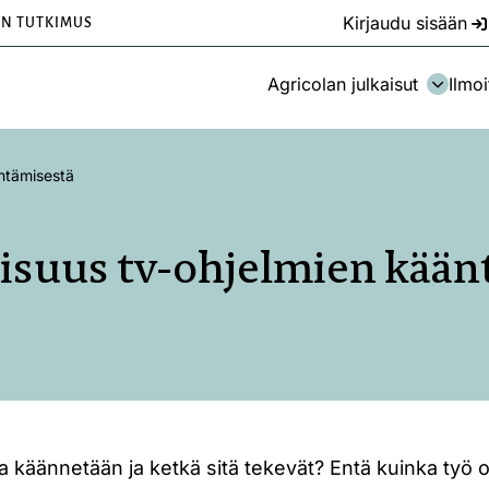
Kirjaudu sisään
EN TUTKIMUS
Agricolan julkaisut
Ilmoi
äntämisestä
aisuus tv-ohjelmien kää
a käännetään ja ketkä sitä tekevät? Entä kuinka työ