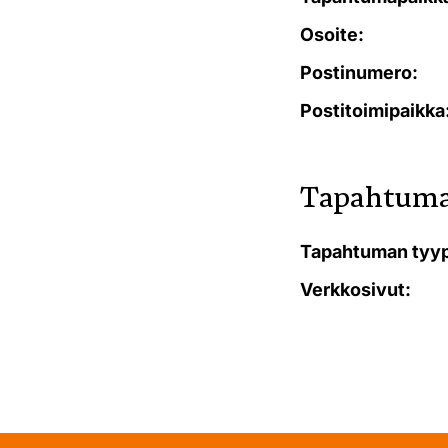
Osoite:
Postinumero:
Postitoimipaikka
Tapahtuma
Tapahtuman tyyp
Verkkosivut: