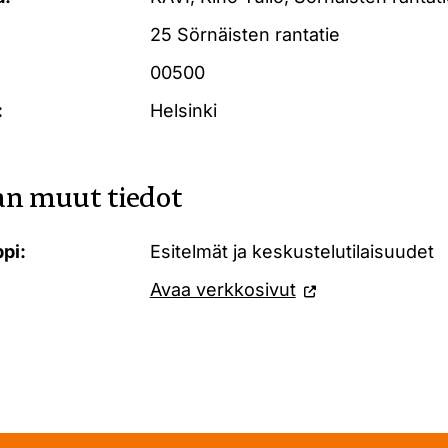
25 Sörnäisten rantatie
00500
:
Helsinki
n muut tiedot
pi:
Esitelmät ja keskustelutilaisuudet
Avaa verkkosivut