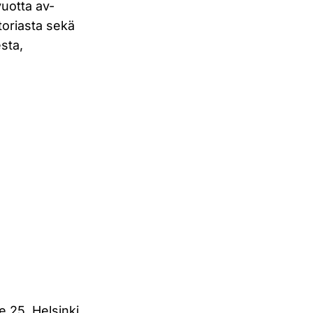
uotta av-
toriasta sekä
sta,
e 25, Helsinki