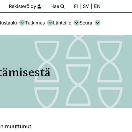
Rekisteröidy
Hae
FI
SV
EN
tustaulu
Tutkimus
Lähteille
Seura
ntämisestä
 on muuttunut