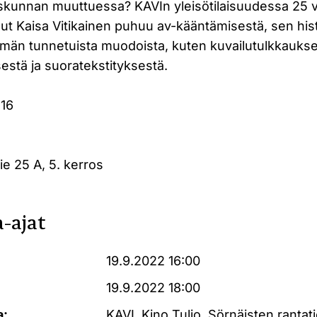
eiskunnan muuttuessa? KAVIn yleisötilaisuudessa 25 v
ut Kaisa Vitikainen puhuu av-kääntämisestä, sen his
än tunnetuista muodoista, kuten kuvailutulkkaukse
estä ja suoratekstityksestä.
 16
ie 25 A, 5. kerros
-ajat
19.9.2022 16:00
19.9.2022 18:00
a:
KAVI, Kino Tulio, Sörnäisten rantati