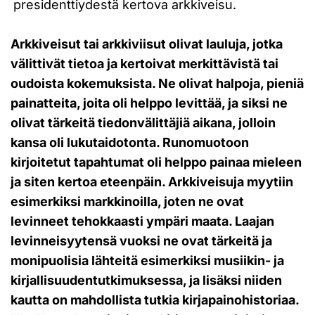
presidenttiydestä kertova arkkiveisu.
Arkkiveisut tai arkkiviisut olivat lauluja, jotka
välittivät tietoa ja kertoivat merkittävistä tai
oudoista kokemuksista. Ne olivat halpoja, pieniä
painatteita, joita oli helppo levittää, ja siksi ne
olivat tärkeitä tiedonvälittäjiä aikana, jolloin
kansa oli lukutaidotonta. Runomuotoon
kirjoitetut tapahtumat oli helppo painaa mieleen
ja siten kertoa eteenpäin. Arkkiveisuja myytiin
esimerkiksi markkinoilla, joten ne ovat
levinneet tehokkaasti ympäri maata. Laajan
levinneisyytensä vuoksi ne ovat tärkeitä ja
monipuolisia lähteitä esimerkiksi musiikin- ja
kirjallisuudentutkimuksessa, ja lisäksi niiden
kautta on mahdollista tutkia kirjapainohistoriaa.