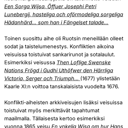
Een Sorga Wijsa, Öffuer Josephi Petri
Lunebergij, hasteliga och oförmodeliga sorgeliga
Hädanhärd… som han i Fängelset talade…
Toinen suosittu aihe oli Ruotsin meneillään olleet
sodat ja taistelumenestys. Konfliktien aikoina
veisuissa toistuivat sankarirunot ja sotalaulut.
Esimerkiksi veisussa
Then Loflige Swenske
Nations Frögd i Gudhi Uthöfwer den Härrliga
Victoria, Serger och Triumph…
(1677) ylistetään
Kaarle XI:n voittoa tanskalaisista vuodelta 1676.
Konflikti-aiheisten arkkiveisujen lisäksi veisuissa
toistuivat myös merkittävät tapahtumat
maailmalla. Tällaisesta kertoo esimerkiksi
vuonna 1865 veisu
En ynkelig Wisa om hur Hans