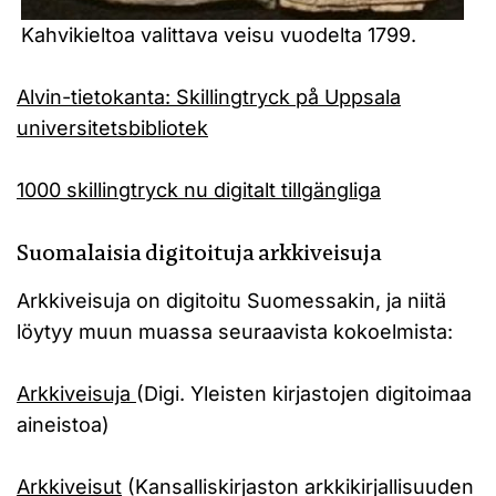
Kahvikieltoa valittava veisu vuodelta 1799.
Alvin-tietokanta: Skillingtryck på Uppsala
universitetsbibliotek
1000 skillingtryck nu digitalt tillgängliga
Suomalaisia digitoituja arkkiveisuja
Arkkiveisuja on digitoitu Suomessakin, ja niitä
löytyy muun muassa seuraavista kokoelmista:
Arkkiveisuja
(Digi. Yleisten kirjastojen digitoimaa
aineistoa)
Arkkiveisut
(Kansalliskirjaston arkkikirjallisuuden