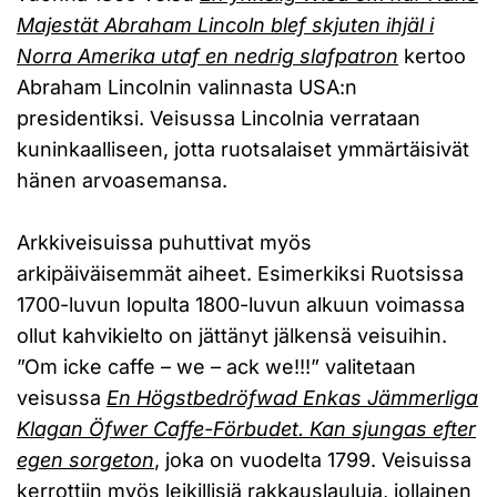
Majestät Abraham Lincoln blef skjuten ihjäl i
Norra Amerika utaf en nedrig slafpatron
kertoo
Abraham Lincolnin valinnasta USA:n
presidentiksi. Veisussa Lincolnia verrataan
kuninkaalliseen, jotta ruotsalaiset ymmärtäisivät
hänen arvoasemansa.
Arkkiveisuissa puhuttivat myös
arkipäiväisemmät aiheet. Esimerkiksi Ruotsissa
1700-luvun lopulta 1800-luvun alkuun voimassa
ollut kahvikielto on jättänyt jälkensä veisuihin.
”Om icke caffe – we – ack we!!!” valitetaan
veisussa
En Högstbedröfwad Enkas Jämmerliga
Klagan Öfwer Caffe-Förbudet. Kan sjungas efter
egen sorgeton
, joka on vuodelta 1799. Veisuissa
kerrottiin myös leikillisiä rakkauslauluja, jollainen