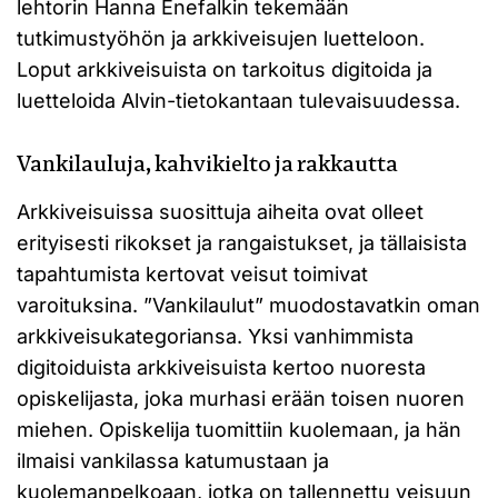
lehtorin Hanna Enefalkin tekemään
tutkimustyöhön ja arkkiveisujen luetteloon.
Loput arkkiveisuista on tarkoitus digitoida ja
luetteloida Alvin-tietokantaan tulevaisuudessa.
Vankilauluja, kahvikielto ja rakkautta
Arkkiveisuissa suosittuja aiheita ovat olleet
erityisesti rikokset ja rangaistukset, ja tällaisista
tapahtumista kertovat veisut toimivat
varoituksina. ”Vankilaulut” muodostavatkin oman
arkkiveisukategoriansa. Yksi vanhimmista
digitoiduista arkkiveisuista kertoo nuoresta
opiskelijasta, joka murhasi erään toisen nuoren
miehen. Opiskelija tuomittiin kuolemaan, ja hän
ilmaisi vankilassa katumustaan ja
kuolemanpelkoaan, jotka on tallennettu veisuun