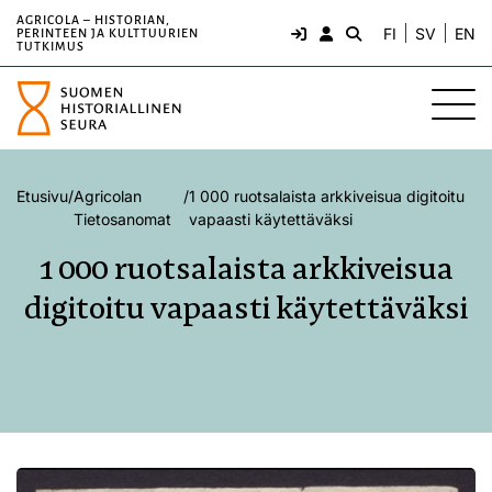
AGRICOLA – HISTORIAN,
FI
SV
EN
PERINTEEN JA KULTTUURIEN
TUTKIMUS
Etusivu
/
Agricolan
/
1 000 ruotsalaista arkkiveisua digitoitu
Tietosanomat
vapaasti käytettäväksi
1 000 ruotsalaista arkkiveisua
digitoitu vapaasti käytettäväksi