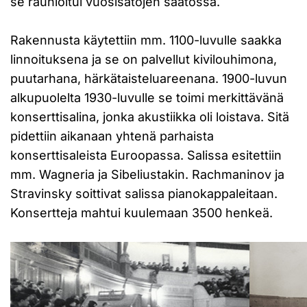
se raunioitui vuosisatojen saatossa.
Rakennusta käytettiin mm. 1100-luvulle saakka
linnoituksena ja se on palvellut kivilouhimona,
puutarhana, härkätaisteluareenana. 1900-luvun
alkupuolelta 1930-luvulle se toimi merkittävänä
konserttisalina, jonka akustiikka oli loistava. Sitä
pidettiin aikanaan yhtenä parhaista
konserttisaleista Euroopassa. Salissa esitettiin
mm. Wagneria ja Sibeliustakin. Rachmaninov ja
Stravinsky soittivat salissa pianokappaleitaan.
Konsertteja mahtui kuulemaan 3500 henkeä.