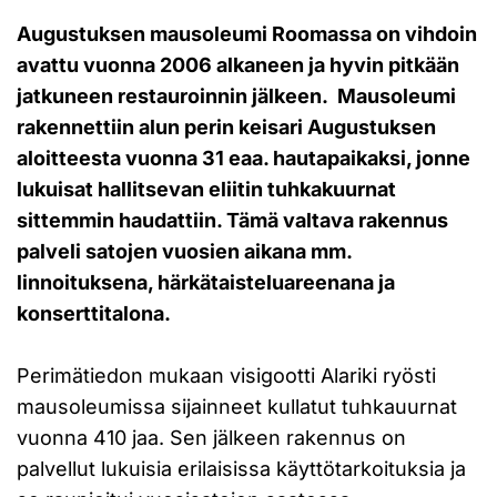
Augustuksen mausoleumi Roomassa on vihdoin
avattu vuonna 2006 alkaneen ja hyvin pitkään
jatkuneen restauroinnin jälkeen. Mausoleumi
rakennettiin alun perin keisari Augustuksen
aloitteesta vuonna 31 eaa. hautapaikaksi, jonne
lukuisat hallitsevan eliitin tuhkakuurnat
sittemmin haudattiin. Tämä valtava rakennus
palveli satojen vuosien aikana mm.
linnoituksena, härkätaisteluareenana ja
konserttitalona.
Perimätiedon mukaan visigootti Alariki ryösti
mausoleumissa sijainneet kullatut tuhkauurnat
vuonna 410 jaa. Sen jälkeen rakennus on
palvellut lukuisia erilaisissa käyttötarkoituksia ja