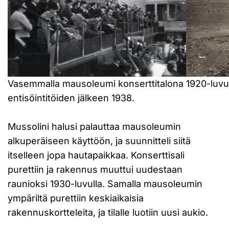
Vasemmalla mausoleumi konserttitalona 1920-luvull
entisöintitöiden jälkeen 1938.
Mussolini halusi palauttaa mausoleumin
alkuperäiseen käyttöön, ja suunnitteli siitä
itselleen jopa hautapaikkaa. Konserttisali
purettiin ja rakennus muuttui uudestaan
raunioksi 1930-luvulla. Samalla mausoleumin
ympäriltä purettiin keskiaikaisia
rakennuskortteleita, ja tilalle luotiin uusi aukio.