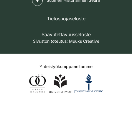
Suomen Historiallinen Seura
Tietosuojaseloste
Saavutettavuusseloste
Sivuston toteutus:
Muuks Creative
Yhteistyökumppaneitamme