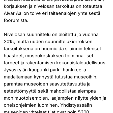
korjauksen ja nivelosan tarkoitus on toteuttaa
Alvar Aallon toive eri taiteenalojen yhteisestä
foorumista.
Nivelosan suunnittelu on aloitettu jo vuonna
2015, mutta uuden suunnittelukierroksen
tarkoituksena on huomioida sijainnin tekniset
haasteet, museokeskuksen toiminnalliset
tarpeet ja rakentamisen kokonaistaloudellisuus.
Jyväskylän kaupunki pyrkii hankkeella
madaltamaan kynnystä tutustua museoihin,
parantaa museoiden saavutettavuutta ja
esteettömyyttä sekä mahdollistaa aiempaa
monimuotoisempien, laajempien näyttelyiden ja
oheisohjelmien luominen. Yhdistyessään
museoiden yhteiset tilat ovat noin 5300