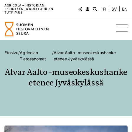
AGRICOLA – HISTORIAN,
FI
SV
EN
PERINTEEN JA KULTTUURIEN
TUTKIMUS
Etusivu
/
Agricolan
/
Alvar Aalto -museokeskushanke
Tietosanomat
etenee Jyväskylässä
Alvar Aalto -museokeskushanke
etenee Jyväskylässä