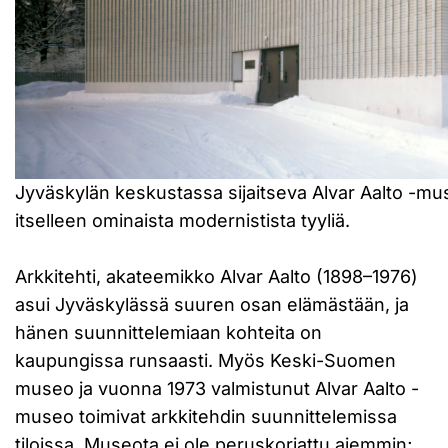
Jyväskylän keskustassa sijaitseva Alvar Aalto -mu
itselleen ominaista modernistista tyyliä.
Arkkitehti, akateemikko Alvar Aalto (1898–1976)
asui Jyväskylässä suuren osan elämästään, ja
hänen suunnittelemiaan kohteita on
kaupungissa runsaasti. Myös Keski-Suomen
museo ja vuonna 1973 valmistunut Alvar Aalto -
museo toimivat arkkitehdin suunnittelemissa
tiloissa. Museota ei ole peruskorjattu aiemmin;