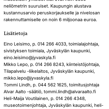
neliömetrin suuruiset. Kaupungin alustava
kustannusarvio peruskorjaukselle ja nivelosan
rakennuttamiselle on noin 6 miljoonaa euroa.
Lisätietoja
Eino Leisimo, p. 014 266 4033, toimialajohtaja,
sivistyksen toimiala, Jyväskylän kaupunki,
eino.leisimo@jyvaskyla.fi
Mikko Lepo, p. 014 266 8243, kiinteistöjohtaja,
Tilapalvelu -liikelaitos, Jyväskylän kaupunki,
mikko.lepo@jyvaskyla.fi
Tommi Lindh, p. 044 562 1625, toimitusjohtaja
Alvar Aalto -säätiö, tommi.lindh@alvaraalto.fi
Heli-Maija Voutilainen, p. 014 266 4348,
museotoimenjohtaja, Jyväskylän kaupunki, heli-