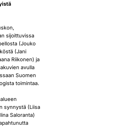
yistä
uskon,
an sijoittuvissa
pellosta (Jouko
köstä (Jani
aana Riikonen) ja
akuvien avulla
elissaan Suomen
gista toimintaa.
n alueen
n synnystä (Liisa
lina Saloranta)
apahtunutta