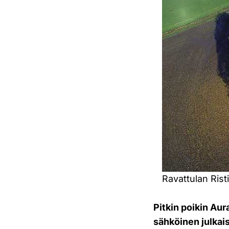
Ravattulan Ris
Pitkin poikin Au
sähköinen julkai