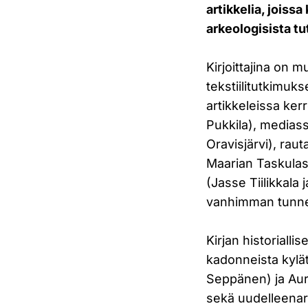
artikkelia, joiss
arkeologisista t
Kirjoittajina on
tekstiilitutkimuks
artikkeleissa ker
Pukkila), medias
Oravisjärvi), rau
Maarian Taskulas
(Jasse Tiilikkal
vanhimman tunnet
Kirjan historialli
kadonneista kylät
Seppänen) ja Aur
sekä uudelleenar