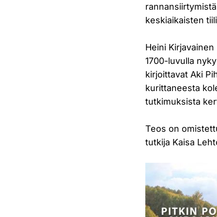
rannansiirtymistä
keskiaikaisten ti
Heini Kirjavainen 
1700-luvulla nyky
kirjoittavat Aki 
kurittaneesta ko
tutkimuksista ker
Teos on omistett
tutkija Kaisa Leh