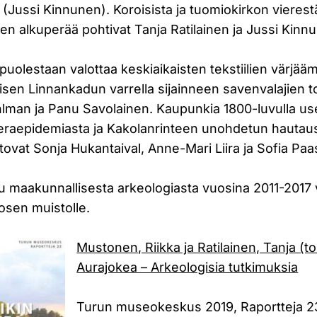
 (Jussi Kinnunen). Koroisista ja tuomiokirkon vieres
ilien alkuperää pohtivat Tanja Ratilainen ja Jussi Kinn
puolestaan valottaa keskiaikaisten tekstiilien värjäämi
isen Linnankadun varrella sijainneen savenvalajien to
Pihlman ja Panu Savolainen. Kaupunkia 1800-luvulla 
leraepidemiasta ja Kakolanrinteen unohdetun hauta
tovat Sonja Hukantaival, Anne-Mari Liira ja Sofia Paas
u maakunnallisesta arkeologiasta vuosina 2011-2017
tosen muistolle.
Mustonen, Riikka ja Ratilainen, Tanja (toi
Aurajokea – Arkeologisia tutkimuksia
Turun museokeskus 2019, Raportteja 2