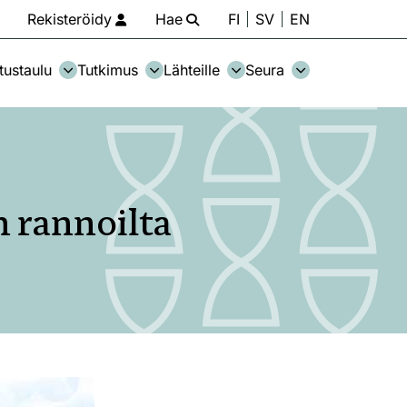
Rekisteröidy
Hae
FI
SV
EN
tustaulu
Tutkimus
Lähteille
Seura
n rannoilta