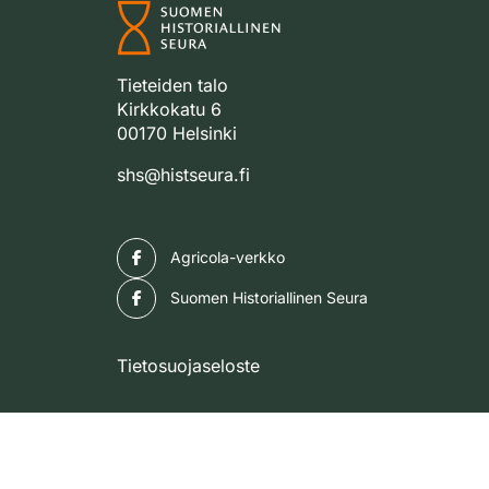
Tieteiden talo
Kirkkokatu 6
00170 Helsinki
shs@histseura.fi
Facebook
Agricola-verkko
Facebook
Suomen Historiallinen Seura
Tietosuojaseloste