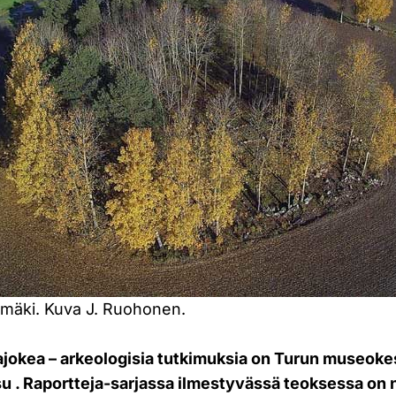
timäki. Kuva J. Ruohonen.
rajokea – arkeologisia tutkimuksia on Turun museok
su . Raportteja-sarjassa ilmestyvässä teoksessa on n