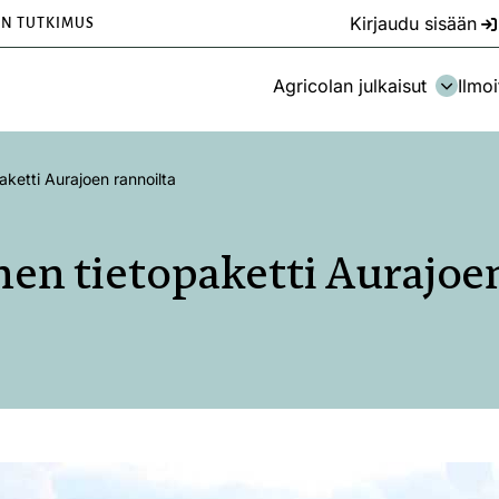
Kirjaudu sisään
EN TUTKIMUS
Agricolan julkaisut
Ilmoi
aketti Aurajoen rannoilta
en tietopaketti Aurajoe