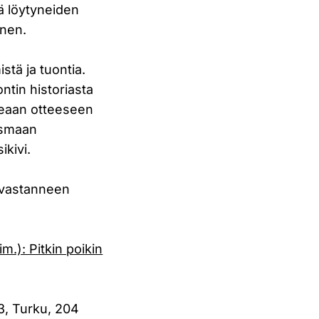
tä löytyneiden
unen.
stä ja tuontia.
ntin historiasta
useaan otteeseen
usmaan
ikivi.
 vastanneen
m.): Pitkin poikin
3, Turku, 204