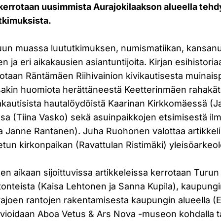
a kerrotaan uusimmista Aurajokilaakson alueella tehd
utkimuksista.
 muun muassa luututkimuksen, numismatiikan, kansan
en ja eri aikakausien asiantuntijoita. Kirjan esihistoria
rotaan Räntämäen Riihivainion kivikautisesta muinais
sakin huomiota herättäneestä Keetterinmäen rahakät
takautisista hautalöydöistä Kaarinan Kirkkomäessä (J
sa (Tiina Vasko) sekä asuinpaikkojen etsimisestä ilm
a ja Janne Rantanen). Juha Ruohonen valottaa artikk
un kirkonpaikan (Ravattulan Ristimäki) yleisöarkeolo
seen aikaan sijoittuvissa artikkeleissa kerrotaan Turu
onteista (Kaisa Lehtonen ja Sanna Kupila), kaupungi
ajoen rantojen rakentamisesta kaupungin alueella (E
vioidaan Aboa Vetus & Ars Nova -museon kohdalla t