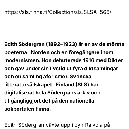
https://sls.finna.fi/Collection/sls.SLSA+566/
Edith Södergran (1892–1923) är en av de största
poeterna i Norden och en föregångare inom
modernismen. Hon debuterade 1916 med Dikter
och gav under sin livstid ut fyra diktsamlingar
och en samling aforismer. Svenska
litteratursällskapet i Finland (SLS) har
digitaliserat hela Södergrans arkiv och
tillgängliggjort det på den nationella
sökportalen Finna.
Edith Södergran växte upp i byn Raivola på