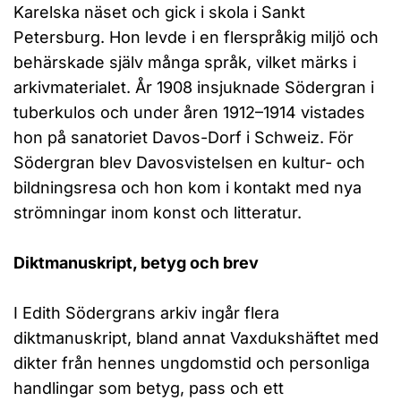
Karelska näset och gick i skola i Sankt
Petersburg. Hon levde i en flerspråkig miljö och
behärskade själv många språk, vilket märks i
arkivmaterialet. År 1908 insjuknade Södergran i
tuberkulos och under åren 1912–1914 vistades
hon på sanatoriet Davos-Dorf i Schweiz. För
Södergran blev Davosvistelsen en kultur- och
bildningsresa och hon kom i kontakt med nya
strömningar inom konst och litteratur.
Diktmanuskript, betyg och brev
I Edith Södergrans arkiv ingår flera
diktmanuskript, bland annat Vaxdukshäftet med
dikter från hennes ungdomstid och personliga
handlingar som betyg, pass och ett