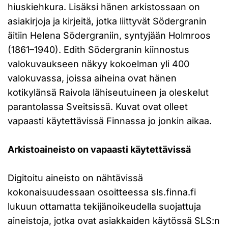
hiuskiehkura. Lisäksi hänen arkistossaan on
asiakirjoja ja kirjeitä, jotka liittyvät Södergranin
äitiin Helena Södergraniin, syntyjään Holmroos
(1861–1940). Edith Södergranin kiinnostus
valokuvaukseen näkyy kokoelman yli 400
valokuvassa, joissa aiheina ovat hänen
kotikylänsä Raivola lähiseutuineen ja oleskelut
parantolassa Sveitsissä. Kuvat ovat olleet
vapaasti käytettävissä Finnassa jo jonkin aikaa.
Arkistoaineisto on vapaasti käytettävissä
Digitoitu aineisto on nähtävissä
kokonaisuudessaan osoitteessa sls.finna.fi
lukuun ottamatta tekijänoikeudella suojattuja
aineistoja, jotka ovat asiakkaiden käytössä SLS:n