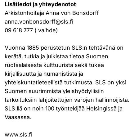
Lisätiedot ja yhteydenotot
Arkistonhoitaja Anna von Bonsdorff
anna.vonbonsdorff@sls.fi
09 618 777 ( vaihde)
Vuonna 1885 perustetun SLS:n tehtävänä on
kerätä, tutkia ja julkistaa tietoa Suomen
ruotsalaisesta kulttuurista sekä tukea
kirjallisuutta ja humanistista ja
yhteiskuntatieteellistä tutkimusta. SLS on yksi
Suomen suurimmista yleishyödyllisiin
tarkoituksiin lahjoitettujen varojen hallinnoijista.
SLS:llä on noin 100 työntekijää Helsingissä ja
Vaasassa.
www.sls.fi