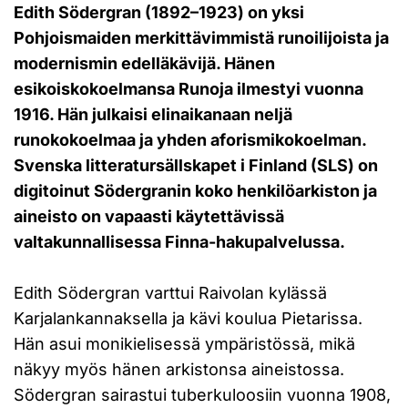
Edith Södergran (1892–1923) on yksi
Pohjoismaiden merkittävimmistä runoilijoista ja
modernismin edelläkävijä. Hänen
esikoiskokoelmansa Runoja ilmestyi vuonna
1916. Hän julkaisi elinaikanaan neljä
runokokoelmaa ja yhden aforismikokoelman.
Svenska litteratursällskapet i Finland (SLS) on
digitoinut Södergranin koko henkilöarkiston ja
aineisto on vapaasti käytettävissä
valtakunnallisessa Finna-hakupalvelussa.
Edith Södergran varttui Raivolan kylässä
Karjalankannaksella ja kävi koulua Pietarissa.
Hän asui monikielisessä ympäristössä, mikä
näkyy myös hänen arkistonsa aineistossa.
Södergran sairastui tuberkuloosiin vuonna 1908,