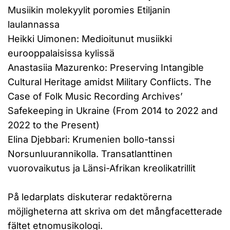
Musiikin molekyylit poromies Etiljanin
laulannassa
Heikki Uimonen: Medioitunut musiikki
eurooppalaisissa kylissä
Anastasiia Mazurenko: Preserving Intangible
Cultural Heritage amidst Military Conflicts. The
Case of Folk Music Recording Archives’
Safekeeping in Ukraine (From 2014 to 2022 and
2022 to the Present)
Elina Djebbari: Krumenien bollo-tanssi
Norsunluurannikolla. Transatlanttinen
vuorovaikutus ja Länsi-Afrikan kreolikatrillit
På ledarplats diskuterar redaktörerna
möjligheterna att skriva om det mångfacetterade
fältet etnomusikologi.