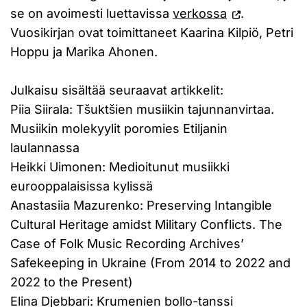
se on avoimesti luettavissa
verkossa
.
Vuosikirjan ovat toimittaneet Kaarina Kilpiö, Petri
Hoppu ja Marika Ahonen.
Julkaisu sisältää seuraavat artikkelit:
Piia Siirala: Tšuktšien musiikin tajunnanvirtaa.
Musiikin molekyylit poromies Etiljanin
laulannassa
Heikki Uimonen: Medioitunut musiikki
eurooppalaisissa kylissä
Anastasiia Mazurenko: Preserving Intangible
Cultural Heritage amidst Military Conflicts. The
Case of Folk Music Recording Archives’
Safekeeping in Ukraine (From 2014 to 2022 and
2022 to the Present)
Elina Djebbari: Krumenien bollo-tanssi