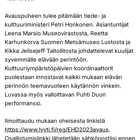
Avauspuheen tulee pitämään tiede- ja
kulttuuriministeri Petri Honkonen. Asiantuntijat
Leena Marsio Museovirastosta, Reetta
Karhunkorva Suomen Metsämuseo Lustosta ja
Kikka Jelisejeff Taitoliitosta johdattelevat kuulijat
syvemmälle elävään perintöön.
Kulttuuriympäristöpäivien koordinaattorit
puolestaan innostavat kaikki mukaan elävän
perinnön teemavuoteen käytännön vinkein.
Luvassa myös valloittavan Puhti Duon
performanssi.
Ilmoittaudu mukaan oheisesta linkistä
https://www.lyyti.fi/reg/EHD2023avaus
.
Osallistumislinkki lähetetään sähköpostiisi ennen