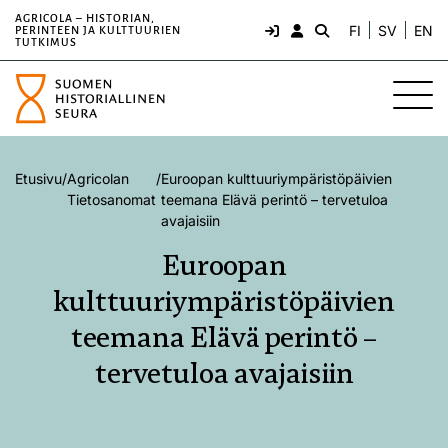
AGRICOLA – HISTORIAN,
FI
SV
EN
PERINTEEN JA KULTTUURIEN
TUTKIMUS
Etusivu
/
Agricolan
/
Euroopan kulttuuriympäristöpäivien
Tietosanomat
teemana Elävä perintö – tervetuloa
avajaisiin
Euroopan
kulttuuriympäristöpäivien
teemana Elävä perintö –
tervetuloa avajaisiin