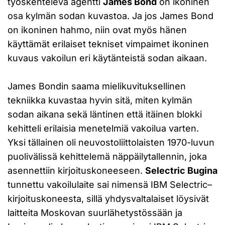
työskentelevä agentti
James Bond
on ikoninen
osa kylmän sodan kuvastoa. Ja jos James Bond
on ikoninen hahmo, niin ovat myös hänen
käyttämät erilaiset tekniset vimpaimet ikoninen
kuvaus vakoilun eri käytänteistä sodan aikaan.
James Bondin saama mielikuvituksellinen
tekniikka kuvastaa hyvin sitä, miten kylmän
sodan aikana sekä läntinen että itäinen blokki
kehitteli erilaisia menetelmiä vakoilua varten.
Yksi tällainen oli neuvostoliittolaisten 1970-luvun
puolivälissä kehittelemä näppäilytallennin, joka
asennettiin kirjoituskoneeseen.
Selectric Bugina
tunnettu vakoilulaite sai nimensä IBM Selectric–
kirjoituskoneesta, sillä yhdysvaltalaiset löysivät
laitteita Moskovan suurlähetystössään ja