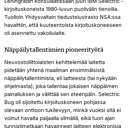
Leningradin konsulaatissaan juuri IBM Selectric -
kirjoituskoneista 1980-luvun puolivälin tienoilla.
Tuolloin Yhdysvaltain tiedusteluvirasto NSA:ssa
havaittiin, että kuuteentoista kirjoituskoneeseen
oli asennettu vakoilulaite.
Näppäilytallentimien pioneerityötä
Neuvostoliittolaisten kehittelemää laitetta
pidetään yhtenä maailman ensimmäisistä
näppäilytallentimista, eli laitteesta (tai nykyään
ohjelmasta), joka tallentaa jokaisen näppäimen
painalluksen ja välittää sen eteenpäin. Selectric
Bug oli sijoitettu kirjoituskoneen pohjassa
olevaan onttoon tukilevyyn, minkä vuoksi sitä ei
voinut havaita paljaalla silmällä, eikä tuon ajan
tunnistimetkaan havainneet laitteen elektronisia