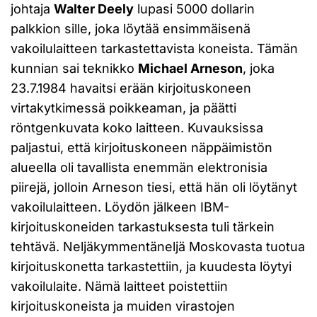
johtaja
Walter Deely
lupasi 5000 dollarin
palkkion sille, joka löytää ensimmäisenä
vakoilulaitteen tarkastettavista koneista. Tämän
kunnian sai teknikko
Michael Arneson
, joka
23.7.1984 havaitsi erään kirjoituskoneen
virtakytkimessä poikkeaman, ja päätti
röntgenkuvata koko laitteen. Kuvauksissa
paljastui, että kirjoituskoneen näppäimistön
alueella oli tavallista enemmän elektronisia
piirejä, jolloin Arneson tiesi, että hän oli löytänyt
vakoilulaitteen. Löydön jälkeen IBM-
kirjoituskoneiden tarkastuksesta tuli tärkein
tehtävä. Neljäkymmentäneljä Moskovasta tuotua
kirjoituskonetta tarkastettiin, ja kuudesta löytyi
vakoilulaite. Nämä laitteet poistettiin
kirjoituskoneista ja muiden virastojen