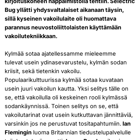
kirjoituskoneen näppäimistöllä tehtiin. Selectric
Bug yllätti yhdysvaltalaiset aikanaan täysin,
sillä kyseinen vakoilulaite oli huomattava
parannus neuvostoliittolaisten käyttämään
vakoilutekniikkaan.
Kylmää sotaa ajatellessamme mieleemme
tulevat usein ydinasevarustelu, kylmän sodan
kriisit, sekä tietenkin vakoilu.
Populaarikulttuurissa kylmää sotaa kuvataan
usein juuri vakoilun kautta. Yksi selitys tälle on
se, että vakoilulla oli keskeinen rooli kylmässä
sodankäynnissä. Toinen selitys on se, että
vakoilutarinat ovat usein kutkuttavan jännittäviä,
varsinkin jos ne perustuvat tositapahtumiin.
Ian
Flemingin
luoma Britannian tiedustelupalvelulle