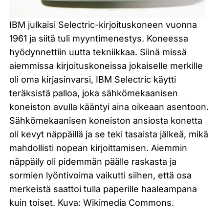
IBM julkaisi Selectric-kirjoituskoneen vuonna
1961 ja siitä tuli myyntimenestys. Koneessa
hyödynnettiin uutta tekniikkaa. Siinä missä
aiemmissa kirjoituskoneissa jokaiselle merkille
oli oma kirjasinvarsi, IBM Selectric käytti
teräksistä palloa, joka sähkömekaanisen
koneiston avulla kääntyi aina oikeaan asentoon.
Sähkömekaanisen koneiston ansiosta konetta
oli kevyt näppäillä ja se teki tasaista jälkeä, mikä
mahdollisti nopean kirjoittamisen. Aiemmin
näppäily oli pidemmän päälle raskasta ja
sormien lyöntivoima vaikutti siihen, että osa
merkeistä saattoi tulla paperille haaleampana
kuin toiset. Kuva: Wikimedia Commons.