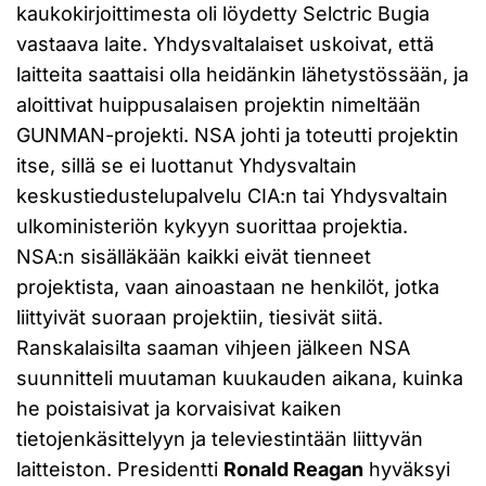
kaukokirjoittimesta oli löydetty Selctric Bugia
vastaava laite. Yhdysvaltalaiset uskoivat, että
laitteita saattaisi olla heidänkin lähetystössään, ja
aloittivat huippusalaisen projektin nimeltään
GUNMAN-projekti. NSA johti ja toteutti projektin
itse, sillä se ei luottanut Yhdysvaltain
keskustiedustelupalvelu CIA:n tai Yhdysvaltain
ulkoministeriön kykyyn suorittaa projektia.
NSA:n sisälläkään kaikki eivät tienneet
projektista, vaan ainoastaan ne henkilöt, jotka
liittyivät suoraan projektiin, tiesivät siitä.
Ranskalaisilta saaman vihjeen jälkeen NSA
suunnitteli muutaman kuukauden aikana, kuinka
he poistaisivat ja korvaisivat kaiken
tietojenkäsittelyyn ja televiestintään liittyvän
laitteiston. Presidentti
Ronald Reagan
hyväksyi