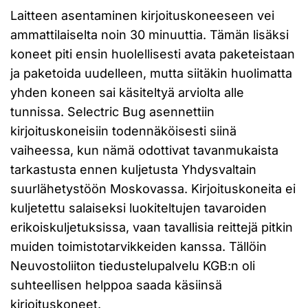
Laitteen asentaminen kirjoituskoneeseen vei
ammattilaiselta noin 30 minuuttia. Tämän lisäksi
koneet piti ensin huolellisesti avata paketeistaan
ja paketoida uudelleen, mutta siitäkin huolimatta
yhden koneen sai käsiteltyä arviolta alle
tunnissa. Selectric Bug asennettiin
kirjoituskoneisiin todennäköisesti siinä
vaiheessa, kun nämä odottivat tavanmukaista
tarkastusta ennen kuljetusta Yhdysvaltain
suurlähetystöön Moskovassa. Kirjoituskoneita ei
kuljetettu salaiseksi luokiteltujen tavaroiden
erikoiskuljetuksissa, vaan tavallisia reittejä pitkin
muiden toimistotarvikkeiden kanssa. Tällöin
Neuvostoliiton tiedustelupalvelu KGB:n oli
suhteellisen helppoa saada käsiinsä
kirjoituskoneet.