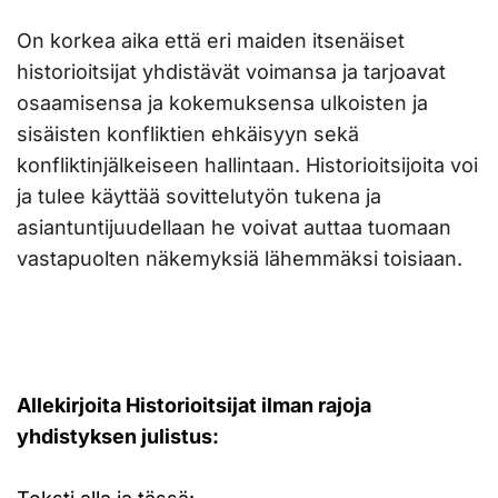
On korkea aika että eri maiden itsenäiset
historioitsijat yhdistävät voimansa ja tarjoavat
osaamisensa ja kokemuksensa ulkoisten ja
sisäisten konfliktien ehkäisyyn sekä
konfliktinjälkeiseen hallintaan. Historioitsijoita voi
ja tulee käyttää sovittelutyön tukena ja
asiantuntijuudellaan he voivat auttaa tuomaan
vastapuolten näkemyksiä lähemmäksi toisiaan.
Allekirjoita Historioitsijat ilman rajoja
yhdistyksen julistus: