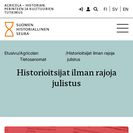
AGRICOLA – HISTORIAN,
FI
SV
EN
PERINTEEN JA KULTTUURIEN
TUTKIMUS
Etusivu
/
Agricolan
/
Historioitsijat ilman rajoja
Tietosanomat
julistus
Historioitsijat ilman rajoja
julistus