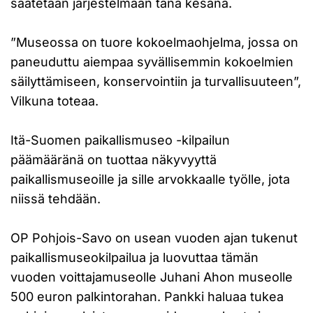
saatetaan järjestelmään tänä kesänä.
”Museossa on tuore kokoelmaohjelma, jossa on
paneuduttu aiempaa syvällisemmin kokoelmien
säilyttämiseen, konservointiin ja turvallisuuteen”,
Vilkuna toteaa.
Itä-Suomen paikallismuseo -kilpailun
päämääränä on tuottaa näkyvyyttä
paikallismuseoille ja sille arvokkaalle työlle, jota
niissä tehdään.
OP Pohjois-Savo on usean vuoden ajan tukenut
paikallismuseokilpailua ja luovuttaa tämän
vuoden voittajamuseolle Juhani Ahon museolle
500 euron palkintorahan. Pankki haluaa tukea