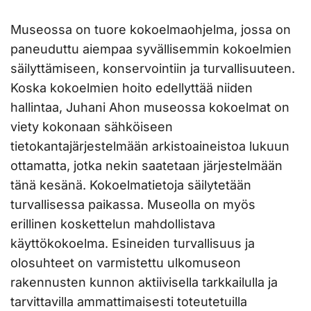
Museossa on tuore kokoelmaohjelma, jossa on
paneuduttu aiempaa syvällisemmin kokoelmien
säilyttämiseen, konservointiin ja turvallisuuteen.
Koska kokoelmien hoito edellyttää niiden
hallintaa, Juhani Ahon museossa kokoelmat on
viety kokonaan sähköiseen
tietokantajärjestelmään arkistoaineistoa lukuun
ottamatta, jotka nekin saatetaan järjestelmään
tänä kesänä. Kokoelmatietoja säilytetään
turvallisessa paikassa. Museolla on myös
erillinen koskettelun mahdollistava
käyttökokoelma. Esineiden turvallisuus ja
olosuhteet on varmistettu ulkomuseon
rakennusten kunnon aktiivisella tarkkailulla ja
tarvittavilla ammattimaisesti toteutetuilla