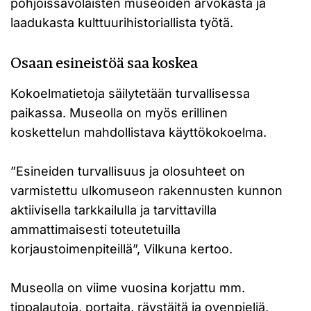
pohjoissavolaisten museoiden arvokasta ja
laadukasta kulttuurihistoriallista työtä.
Osaan esineistöä saa koskea
Kokoelmatietoja säilytetään turvallisessa
paikassa. Museolla on myös erillinen
koskettelun mahdollistava käyttökokoelma.
”Esineiden turvallisuus ja olosuhteet on
varmistettu ulkomuseon rakennusten kunnon
aktiivisella tarkkailulla ja tarvittavilla
ammattimaisesti toteutetuilla
korjaustoimenpiteillä”, Vilkuna kertoo.
Museolla on viime vuosina korjattu mm.
tippalautoja, portaita, räystäitä ja ovenpieliä,