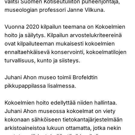
valitsi Suomen Kotiseutuliiton puheenjohtaja,
museologian professori Janne Vilkuna.
Vuonna 2020 kilpailun teemana on Kokoelmien
hoito ja säilytys. Kilpailun arvostelukriteereinä
ovat kilpailuteeman mukaisesti kokoelmien
ennaltaehkäisevä konservointi, kokoelmatilojen
turvallisuus, kunto ja siisteys.
Juhani Ahon museo toimii Brofeldtin
pikkupappilassa Iisalmessa.
Kokoelmien hoito edellyttää niiden hallintaa.
Juhani Ahon museossa kokoelmat on viety
kokonaan sähköiseen tietokantajärjestelmään
arkistoaineistoa lukuun ottamatta, jotka nekin