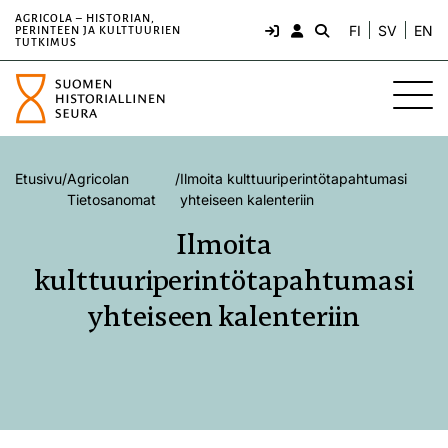
AGRICOLA – HISTORIAN,
FI
SV
EN
PERINTEEN JA KULTTUURIEN
TUTKIMUS
Etusivu
/
Agricolan
/
Ilmoita kulttuuriperintötapahtumasi
Tietosanomat
yhteiseen kalenteriin
Ilmoita
kulttuuriperintötapahtumasi
yhteiseen kalenteriin