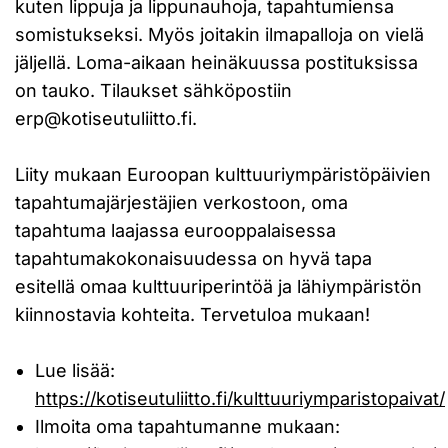
kuten lippuja ja lippunauhoja, tapahtumiensa
somistukseksi. Myös joitakin ilmapalloja on vielä
jäljellä. Loma-aikaan heinäkuussa postituksissa
on tauko. Tilaukset sähköpostiin
erp@kotiseutuliitto.fi
.
Liity mukaan Euroopan kulttuuriympäristöpäivien
tapahtumajärjestäjien verkostoon, oma
tapahtuma laajassa eurooppalaisessa
tapahtumakokonaisuudessa on hyvä tapa
esitellä omaa kulttuuriperintöä ja lähiympäristön
kiinnostavia kohteita. Tervetuloa mukaan!
Lue lisää:
https://kotiseutuliitto.fi/kulttuuriymparistopaivat/
Ilmoita oma tapahtumanne mukaan: