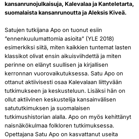
kansanrunojulkaisuja, Kalevalaa ja Kanteletarta,
suomalaista kansanrunoutta ja Aleksis Kiveä.
Satujen tutkijana Apo on tuonut esiin
”ennenkuulumattomia asioita” (YLE 2018)
esimerkiksi siitä, miten kaikkien tuntemat lasten
klassikot olivat ensin aikuisviihdettä ja miten
perinne on elänyt suullisen ja kirjallisen
kerronnan vuorovaikutuksessa. Satu Apo on
ottanut aktiivisesti osaa Kalevalaan liittyvään
tutkimukseen ja keskusteluun. Lisäksi hän on
ollut aktiivinen keskustelija kansainvälisen
satututkimuksen ja suomalaisen
tutkimushistorian alalla. Apo on myös kehittänyt
naisnäkökulmaa folkloren tutkimuksessa.
Opettajana Satu Apo on kasvattanut useita