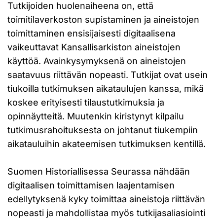
Tutkijoiden huolenaiheena on, että
toimitilaverkoston supistaminen ja aineistojen
toimittaminen ensisijaisesti digitaalisena
vaikeuttavat Kansallisarkiston aineistojen
käyttöä. Avainkysymyksenä on aineistojen
saatavuus riittävän nopeasti. Tutkijat ovat usein
tiukoilla tutkimuksen aikataulujen kanssa, mikä
koskee erityisesti tilaustutkimuksia ja
opinnäytteitä. Muutenkin kiristynyt kilpailu
tutkimusrahoituksesta on johtanut tiukempiin
aikatauluihin akateemisen tutkimuksen kentillä.
Suomen Historiallisessa Seurassa nähdään
digitaalisen toimittamisen laajentamisen
edellytyksenä kyky toimittaa aineistoja riittävän
nopeasti ja mahdollistaa myös tutkijasaliasiointi