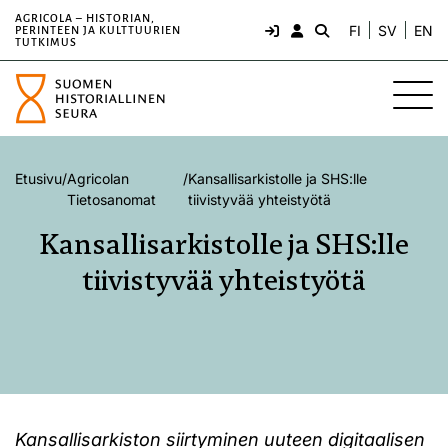
AGRICOLA – HISTORIAN,
FI
SV
EN
PERINTEEN JA KULTTUURIEN
TUTKIMUS
Etusivu
/
Agricolan
/
Kansallisarkistolle ja SHS:lle
Tietosanomat
tiivistyvää yhteistyötä
Kansallisarkistolle ja SHS:lle
tiivistyvää yhteistyötä
Kansallisarkiston siirtyminen uuteen digitaalisen