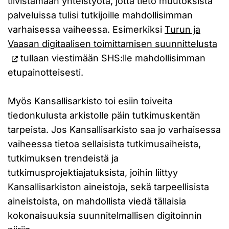
tiivistämään yhteistyötä, jotta tieto muutoksista
palveluissa tulisi tutkijoille mahdollisimman
varhaisessa vaiheessa. Esimerkiksi
Turun ja
Vaasan digitaalisen toimittamisen suunnittelusta
tullaan viestimään SHS:lle mahdollisimman
etupainotteisesti.
Myös Kansallisarkisto toi esiin toiveita
tiedonkulusta arkistolle päin tutkimuskentän
tarpeista. Jos Kansallisarkisto saa jo varhaisessa
vaiheessa tietoa sellaisista tutkimusaiheista,
tutkimuksen trendeistä ja
tutkimusprojektiajatuksista, joihin liittyy
Kansallisarkiston aineistoja, sekä tarpeellisista
aineistoista, on mahdollista viedä tällaisia
kokonaisuuksia suunnitelmallisen digitoinnin