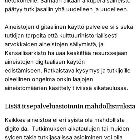
tietokoneille. Samaan aikaan alkuperäisaineisto
päätyy tutkijasaliin yhä uudelleen ja uudelleen.
Aineistojen digitaalinen käyttö palvelee siis sekä
tutkijan tarpeita että kulttuurihistoriallisesti
arvokkaiden aineistojen säilymistä, ja
Kansallisarkisto haluaa keskittää resurssejaan
aineistojen digitaalisen käytön
edistämiseen. Ratkaistava kysymys ja tutkijoille
oleellinen ongelma onkin laajojen
aineistomäärien käsittely tiiviissä aikataulussa.
Lisää itsepalveluasioinnin mahdollisuuksia
Kaikkea aineistoa ei eri syistä ole mahdollista
digitoida. Tutkimuksen aikataulujen tai muiden
syiden takia tutkijasalissa asioiminen voi olla