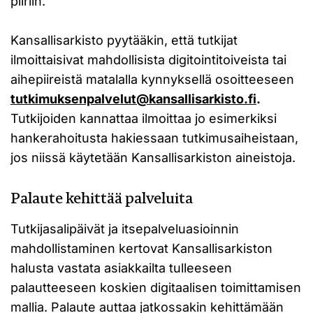
piiriin.
Kansallisarkisto pyytääkin, että tutkijat
ilmoittaisivat mahdollisista digitointitoiveista tai
aihepiireistä matalalla kynnyksellä osoitteeseen
tutkimuksenpalvelut@kansallisarkisto.fi
.
Tutkijoiden kannattaa ilmoittaa jo esimerkiksi
hankerahoitusta hakiessaan tutkimusaiheistaan,
jos niissä käytetään Kansallisarkiston aineistoja.
Palaute kehittää palveluita
Tutkijasalipäivät ja itsepalveluasioinnin
mahdollistaminen kertovat Kansallisarkiston
halusta vastata asiakkailta tulleeseen
palautteeseen koskien digitaalisen toimittamisen
mallia. Palaute auttaa jatkossakin kehittämään