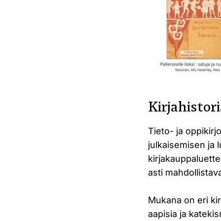
Kirjahistor
Tieto- ja oppikir
julkaisemisen ja 
kirjakauppaluette
asti mahdollista
Mukana on eri kir
aapisia ja kateki