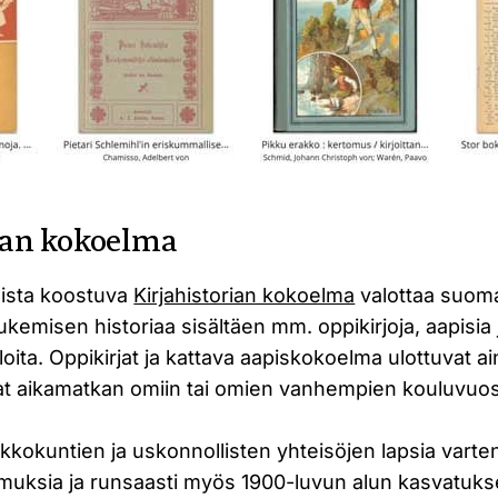
ian kokoelma
joista koostuva
Kirjahistorian kokoelma
valottaa suom
lukemisen historiaa sisältäen mm. oppikirjoja, aapisia 
loita. Oppikirjat ja kattava aapiskokoelma ulottuvat 
vat aikamatkan omiin tai omien vanhempien kouluvuos
kkokuntien ja uskonnollisten yhteisöjen lapsia varte
smuksia ja runsaasti myös 1900-luvun alun kasvatukse