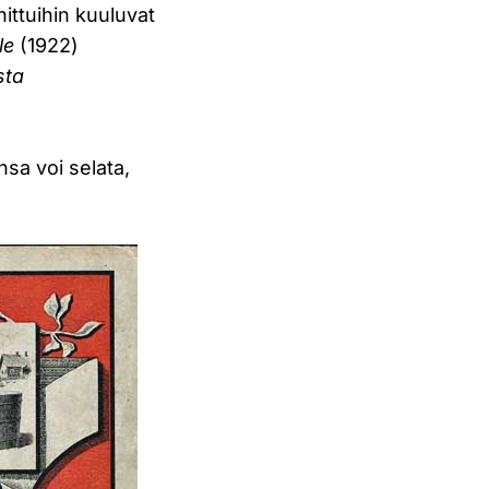
nittuihin kuuluvat
lle
(1922)
sta
nsa voi selata,