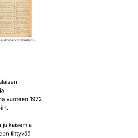
alaisen
ja
aina vuoteen 1972
iin.
n julkaisemia
en liittyvää