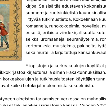
kirjoa. Se sisältää edustavan kokonais
suomen- ja ruotsinkielistä kaunokirjalli
liittyvää tutkimustietoa. Kokoelmaan k
romaaneja, runokokoelmia, novelleja, ma
esseitä, erilaista viihdekirjallisuutta kut
seikkailuromaaneja, seuranäytelmiä, ro
kertomuksia, muistelmia, pakinoita, tyttö
sekä murteilla kirjoitettuja kansankuvau
Yliopistojen ja korkeakoulujen käyttäjät
kkokirjastoa kirjautumalla siihen Haka-tunnuksillaan
korkeakoulujen ja tutkimuslaitosten käyttäjien tunni
ovat kaikki tietokirjat molemmista kokoelmista.
estyneen aineiston tarjoamisen verkossa on mahdolli
imukset tekijänoikeusjärjestöjen kanssa. Vuoden 2021