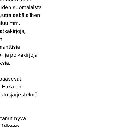
uuden suomalaista
suutta sekä siihen
uuluu mm.
tkakirjoja,
en
manttisia
- ja poikakirjoja
ksia.
 pääsevät
. Haka on
stusjärjestelmä.
stanut hyvä
 jälkeen