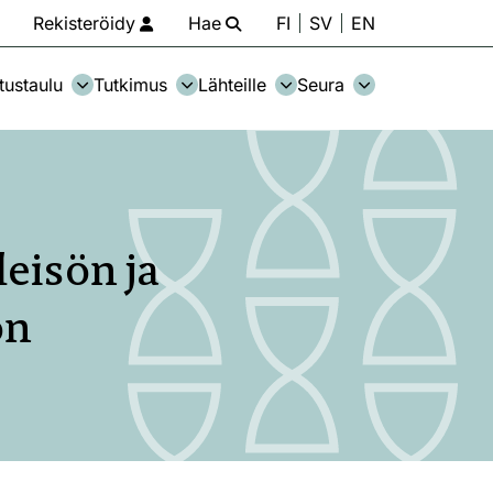
Rekisteröidy
Hae
FI
SV
EN
tustaulu
Tutkimus
Lähteille
Seura
leisön ja
ön