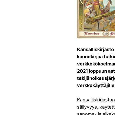
Kansalliskirjast
kaunokirjaa tutki
verkkokokoelmaa
2021 loppuun asti
tekijänoikeusjär
verkkokäyttäjille 
Kansalliskirjasto
säilyvyys, käytet
sanoma- ja aikak