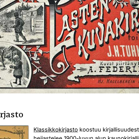
rjasto
Klassikkokirjasto
koostuu kirjallisuudest
heijastelee 1900-luvun alun kaunokirjal