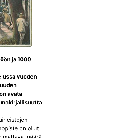
töön ja 1000
elussa vuoden
isuuden
 on avata
unokirjallisuutta.
aineistojen
opiste on ollut
huomattava määrä