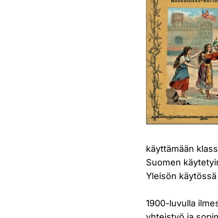
käyttämään klassi
Suomen käytetyin 
Yleisön käytössä 
1900-luvulla ilm
yhteistyö ja sop