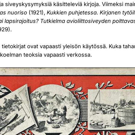
ja siveyskysymyksiä käsitteleviä kirjoja. Viimeksi mai
as nuoriso
(1921),
Kukkien puhjetessa. Kirjanen tytöi
i lapsirajoitus? Tutkielma avioliittosiveyden polttava
929).
tietokirjat ovat vapaasti yleisön käytössä. Kuka taha
okoelman teoksia vapaasti verkossa.