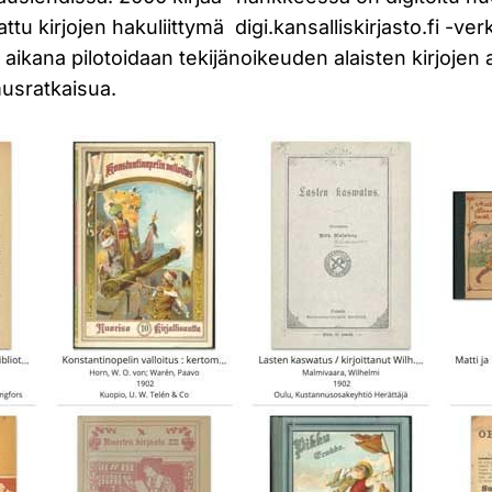
avattu kirjojen hakuliittymä digi.kansalliskirjasto.fi -v
aikana pilotoidaan tekijänoikeuden alaisten kirjojen
usratkaisua.