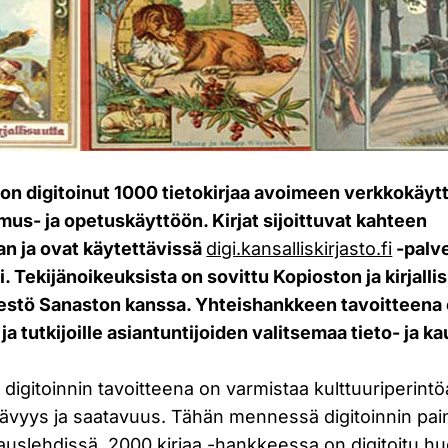
o on digitoinut 1000 tietokirjaa avoimeen verkkokäyt
mus- ja opetuskäyttöön. Kirjat sijoittuvat kahteen
n ja ovat käytettävissä
digi.kansalliskirjasto.fi
-palv
. Tekijänoikeuksista on sovittu Kopioston ja kirjall
jestö Sanaston kanssa. Yhteishankkeen tavoitteena
ja tutkijoille asiantuntijoiden valitsemaa tieto- ja ka
n digitoinnin tavoitteena on varmistaa kulttuuriperintö
tävyys ja saatavuus. Tähän mennessä digitoinnin pain
auslehdissä. 2000 kirjaa -hankkeessa on digitoitu 