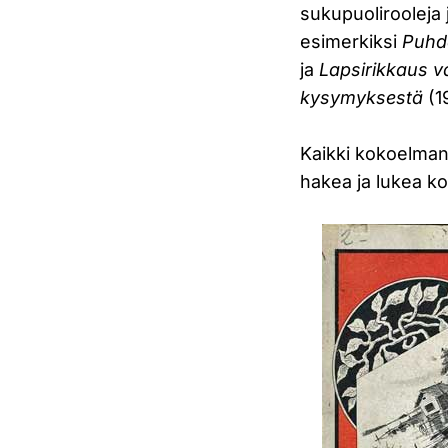
sukupuolirooleja 
esimerkiksi
Puhd
ja
Lapsirikkaus va
kysymyksestä
(1
Kaikki kokoelman 
hakea ja lukea k