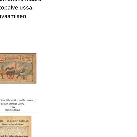
erkopalvelussa.
 avaamisen