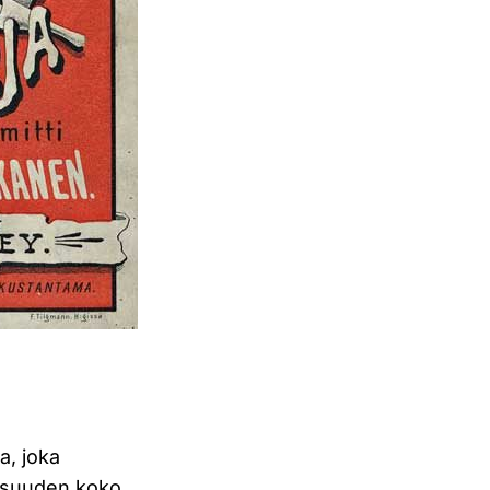
a, joka
lisuuden koko