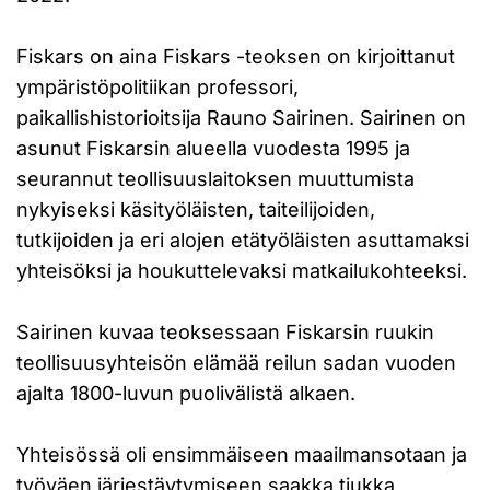
Fiskars on aina Fiskars -teoksen on kirjoittanut
ympäristöpolitiikan professori,
paikallishistorioitsija Rauno Sairinen. Sairinen on
asunut Fiskarsin alueella vuodesta 1995 ja
seurannut teollisuuslaitoksen muuttumista
nykyiseksi käsityöläisten, taiteilijoiden,
tutkijoiden ja eri alojen etätyöläisten asuttamaksi
yhteisöksi ja houkuttelevaksi matkailukohteeksi.
Sairinen kuvaa teoksessaan Fiskarsin ruukin
teollisuusyhteisön elämää reilun sadan vuoden
ajalta 1800-luvun puolivälistä alkaen.
Yhteisössä oli ensimmäiseen maailmansotaan ja
työväen järjestäytymiseen saakka tiukka