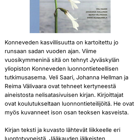
Konneveden kasvillisuutta on kartoitettu jo
runsaan sadan vuoden ajan. Viime
vuosikymmeninä sitä on tehnyt Jyväskylän
yliopiston Konneveden luonnontieteellisen
tutkimusasema. Veli Saari, Johanna Hellman ja
Reima Välivaara ovat tehneet kertyneestä
aineistosta nelisatasivuisen kirjan. Kirjoittajat
ovat koulutukseltaan luonnontieteilijöitä. He ovat
myös kuvanneet ison osan teoksen kasveista.
Kirjan teksti ja kuvasto lähtevät liikkeelle eri
luontotyypeistä. Jääkauden jälkeisten