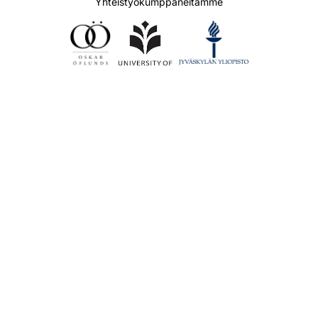
Yhteistyökumppaneitamme