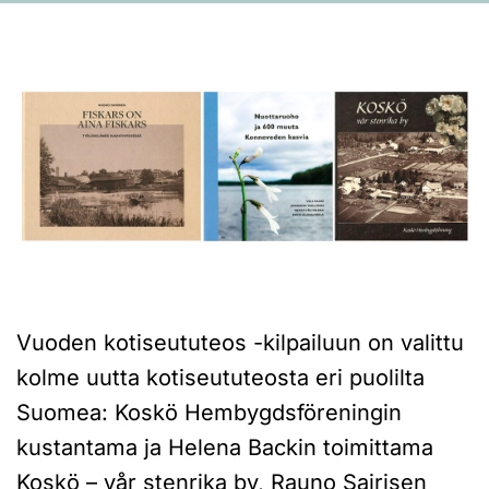
Vuoden kotiseututeos -kilpailuun on valittu
kolme uutta kotiseututeosta eri puolilta
Suomea: Koskö Hembygdsföreningin
kustantama ja Helena Backin toimittama
Koskö – vår stenrika by, Rauno Sairisen