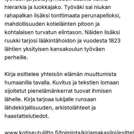
hierarkia ja luokkajako. Työväki sai niukan
rahapalkan lisäksi tonttimaata perunapelloksi,
mahdollisuuden kotieläinten pitoon ja
kohtalaisen turvatun elintason. Näiden lisäksi
ruukki tarjosi lääkintähoidon ja vuodesta 1823
lähtien yksityisen kansakoulun työväen
perheille.
Kirja esittelee yhteisön elämän muuttumista
humaanilla tavalla. Kuvitus ja tekstien lomaan
sijoitetut pienelämänkerrat tuovat ihmisen
lähelle. Kirja tarjoaa lukijalle runsaan
lähdekirjallisuuden, arkistolähteet ja
haastattelutiedot.
www.kotiseutuliitto.fi/toiminta/kirjamakasiini/esittel