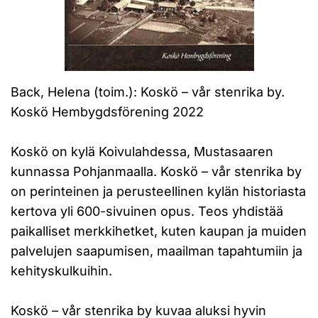
Back, Helena (toim.): Koskö – vår stenrika by.
Koskö Hembygdsförening 2022
Koskö on kylä Koivulahdessa, Mustasaaren
kunnassa Pohjanmaalla. Koskö – vår stenrika by
on perinteinen ja perusteellinen kylän historiasta
kertova yli 600-sivuinen opus. Teos yhdistää
paikalliset merkkihetket, kuten kaupan ja muiden
palvelujen saapumisen, maailman tapahtumiin ja
kehityskulkuihin.
Koskö – vår stenrika by kuvaa aluksi hyvin