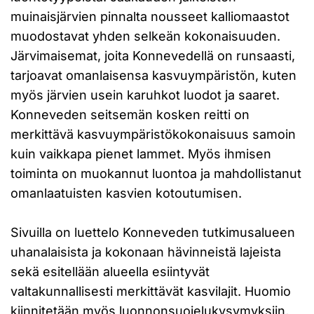
muinaisjärvien pinnalta nousseet kalliomaastot
muodostavat yhden selkeän kokonaisuuden.
Järvimaisemat, joita Konnevedellä on runsaasti,
tarjoavat omanlaisensa kasvuympäristön, kuten
myös järvien usein karuhkot luodot ja saaret.
Konneveden seitsemän kosken reitti on
merkittävä kasvuympäristökokonaisuus samoin
kuin vaikkapa pienet lammet. Myös ihmisen
toiminta on muokannut luontoa ja mahdollistanut
omanlaatuisten kasvien kotoutumisen.
Sivuilla on luettelo Konneveden tutkimusalueen
uhanalaisista ja kokonaan hävinneistä lajeista
sekä esitellään alueella esiintyvät
valtakunnallisesti merkittävät kasvilajit. Huomio
kiinnitetään myös luonnonsuojelukysymyksiin,