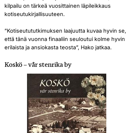
kilpailu on tärkeä vuosittainen läpileikkaus
kotiseutukirjallisuuteen.
”Kotiseutututkimuksen laajuutta kuvaa hyvin se,
että tänä vuonna finaaliin seuloutui kolme hyvin
erilaista ja ansiokasta teosta”, Hako jatkaa.
Koskö – vår stenrika by