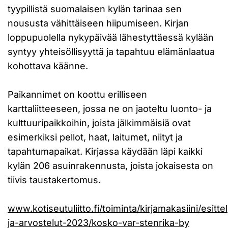
tyypillistä suomalaisen kylän tarinaa sen
noususta vähittäiseen hiipumiseen. Kirjan
loppupuolella nykypäivää lähestyttäessä kylään
syntyy yhteisöllisyyttä ja tapahtuu elämänlaatua
kohottava käänne.
Paikannimet on koottu erilliseen
karttaliitteeseen, jossa ne on jaoteltu luonto- ja
kulttuuripaikkoihin, joista jälkimmäisiä ovat
esimerkiksi pellot, haat, laitumet, niityt ja
tapahtumapaikat. Kirjassa käydään läpi kaikki
kylän 206 asuinrakennusta, joista jokaisesta on
tiivis taustakertomus.
www.kotiseutuliitto.fi/toiminta/kirjamakasiini/esittel
ja-arvostelut-2023/kosko-var-stenrika-by