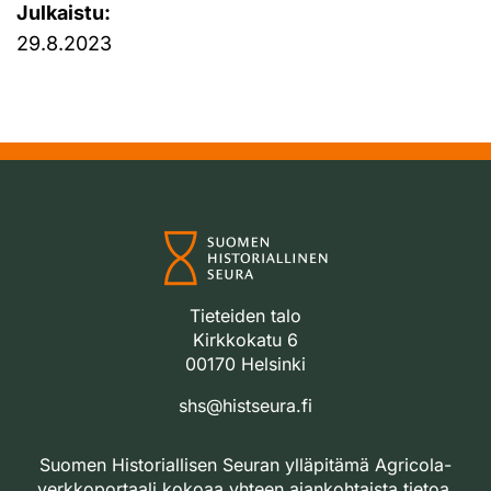
Julkaistu:
29.8.2023
Tieteiden talo
Kirkkokatu 6
00170 Helsinki
shs@histseura.fi
Suomen Historiallisen Seuran ylläpitämä Agricola-
verkkoportaali kokoaa yhteen ajankohtaista tietoa,