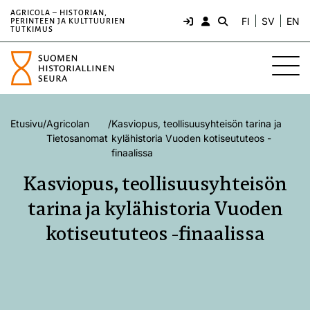
AGRICOLA – HISTORIAN,
FI
SV
EN
PERINTEEN JA KULTTUURIEN
TUTKIMUS
Etusivu
/
Agricolan
/
Kasviopus, teollisuusyhteisön tarina ja
Tietosanomat
kylähistoria Vuoden kotiseututeos -
finaalissa
Kasviopus, teollisuusyhteisön
tarina ja kylähistoria Vuoden
kotiseututeos -finaalissa