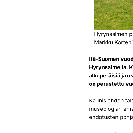
Hyrynsalmen pik
Markku Korteni
Itä-Suomen vuod
Hyrynsalmella. 
alkuperäisiä ja o
on perustettu vu
Kaunislehdon talo
museologian eme
ehdotusten pohja