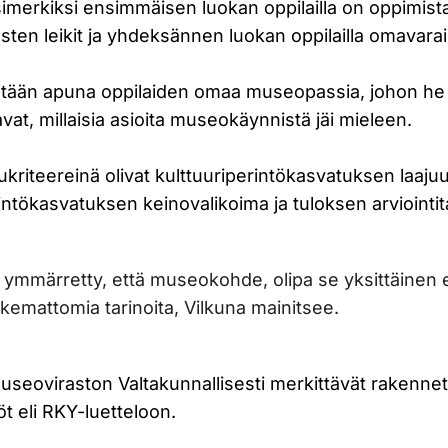
imerkiksi ensimmäisen luokan oppilailla on oppimist
ten leikit ja yhdeksännen luokan oppilailla omavara
tetään apuna oppilaiden omaa museopassia, johon he 
avat, millaisia asioita museokäynnistä jäi mieleen.
ukriteereinä olivat kulttuuriperintökasvatuksen laajuus
intökasvatuksen keinovalikoima ja tuloksen arviointit
ymmärretty, että museokohde, olipa se yksittäinen es
ukemattomia tarinoita, Vilkuna mainitsee.
useoviraston Valtakunnallisesti merkittävät rakennet
öt eli RKY-luetteloon.