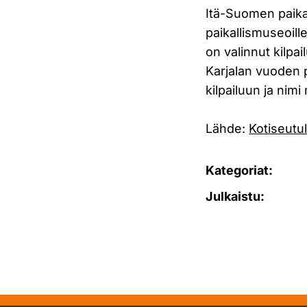
Itä-Suomen paika
paikallismuseoille
on valinnut kilpai
Karjalan vuoden 
kilpailuun ja nimi
Lähde:
Kotiseutul
Kategoriat:
Julkaistu: