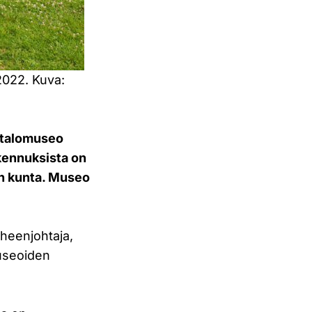
2022. Kuva:
 talomuseo
kennuksista on
en kunta. Museo
uheenjohtaja,
useoiden