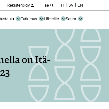
Rekisteröidy
Hae
FI
SV
EN
tustaulu
Tutkimus
Lähteille
Seura
lla on Itä-
023