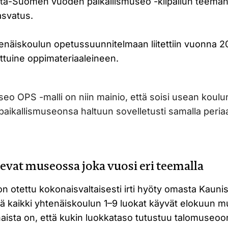
tä-Suomen vuoden paikallismuseo -kilpailun teema
asvatus.
enäiskoulun opetussuunnitelmaan liitettiin vuonna
tettuine oppimateriaaleineen.
 OPS -malli on niin mainio, että soisi usean koulun 
ikallismuseonsa haltuun sovelletusti samalla periaat
levat museossa joka vuosi eri teemalla
 otettu kokonaisvaltaisesti irti hyöty omasta Kauni
lä kaikki yhtenäiskoulun 1–9 luokat käyvät elokuun m
ista on, että kukin luokkataso tutustuu talomuseo