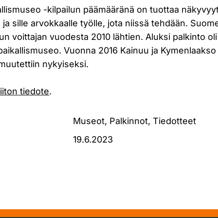
llismuseo -kilpailun päämääränä on tuottaa näkyvyy
 ja sille arvokkaalle työlle, jota niissä tehdään. Suome
lun voittajan vuodesta 2010 lähtien. Aluksi palkinto o
paikallismuseo. Vuonna 2016 Kainuu ja Kymenlaakso l
 muutettiin nykyiseksi.
iiton tiedote
.
Museot, Palkinnot, Tiedotteet
19.6.2023