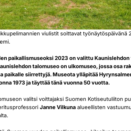
kupelimannien viulistit soittavat työnäytöspäivänä 
emi.
en paikallismuseoksi 2023 on valittu Kaunislehdon
Kaunislehdon talomuseo on ulkomuseo, jossa osa ra
sa paikalle siirrettyjä. Museota ylläpitää Hyrynsalm
onna 1973 ja täyttää tänä vuonna 50 vuotta.
museon valitsi voittajaksi Suomen Kotiseutuliiton p
ritusprofessori
Janne Vilkuna
alueellisten vastuum
lta.