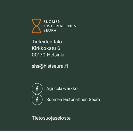
Tieteiden talo
Kirkkokatu 6
00170 Helsinki
shs@histseura.fi
Facebook
Agricola-verkko
Facebook
Suomen Historiallinen Seura
Tietosuojaseloste