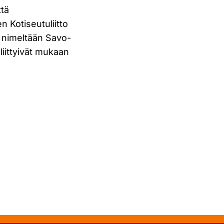
ttä
n Kotiseutuliitto
li nimeltään Savo-
iittyivät mukaan