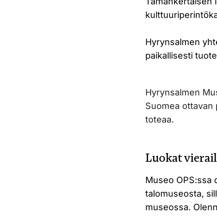
Tämänkertaisen I
kulttuuriperintök
Hyrynsalmen yht
paikallisesti tuo
Hyrynsalmen Museo
Suomea ottavan pa
toteaa.
Luokat vierai
Museo OPS:ssa on
talomuseosta, sil
museossa. Olenna