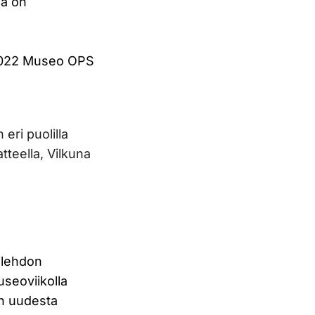
na on
 2022 Museo OPS
eri puolilla
teella, Vilkuna
slehdon
useoviikolla
on uudesta