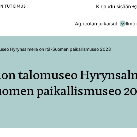
Kirjaudu sisään
EN TUTKIMUS
Agricolan julkaisut
Ilmoi
useo Hyrynsalmella on Itä-Suomen paikallismuseo 2023
on talomuseo Hyrynsalme
omen paikallismuseo 2