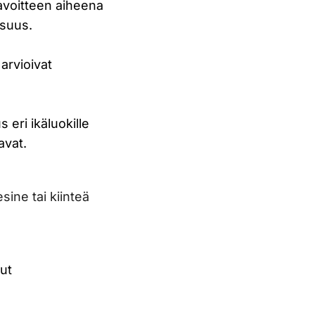
avoitteen aiheena
isuus.
arvioivat
 eri ikäluokille
avat.
ine tai kiinteä
ut