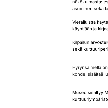
näkökulmasta: es
asuminen sekä las
Vierailuissa käy
käyntiään ja kirja
Kilpailun arvostel
sekä kulttuuriper
Hyrynsalmella on 
kohde, sisältää l
Museo sisältyy M
kulttuuriympärist