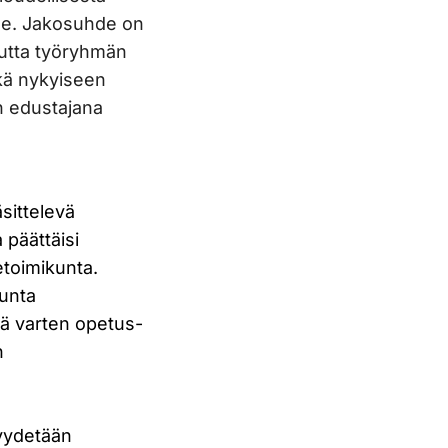
lle. Jakosuhde on
mutta työryhmän
ikä nykyiseen
n edustajana
sittelevä
 päättäisi
etoimikunta.
kunta
ä varten opetus-
n
pyydetään