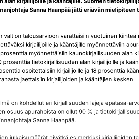
n alan kirjailijoille ja kääntäjille. Suomen tietokirjai
nanjohtaja Sanna Haanpää jätti eriävän mielipiteen
valtion talousarvioon varattaisiin vuotuinen kiinteä
tettäväksi kirjailijoille ja kääntäjille myönnettäviin apu
osenttia myönnettäisiin kaunokirjallisuuden alan kirjai
 prosenttia tietokirjallisuuden alan kirjailijoille ja käänt
nttia osoitettaisiin kirjailijoille ja 18 prosenttia käänt
hasta jaettaisiin kirjailijoiden ja kääntäjien kesken.
lmä on kohdellut eri kirjallisuuden lajeja epätasa-arv
en osuus apurahoista on ollut 90 % ja tietokirjallisu
innanjohtaja Sanna Haanpää.
lajien julkaisumäärät eivätkä esimerkiksi kirjailijoiden t