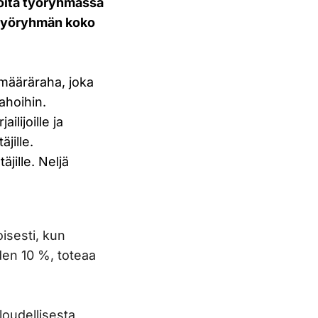
lijoita työryhmässä
 työryhmän koko
 määräraha, joka
rahoihin.
lijoille ja
äjille.
äjille. Neljä
oisesti, kun
uden 10 %, toteaa
aloudellisesta