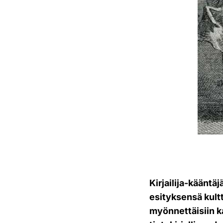
Kirjailija-käänt
esityksensä kult
myönnettäisiin kau