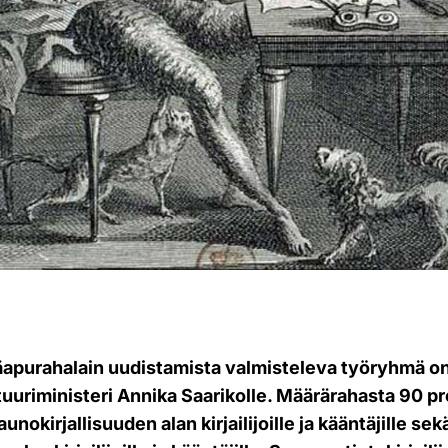
äjäapurahalain uudistamista valmisteleva työryhmä on
tuuriministeri Annika Saarikolle. Määrärahasta 90 pr
nokirjallisuuden alan kirjailijoille ja kääntäjille sek