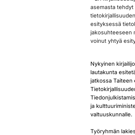
asemasta tehdyt s
tietokirjallisuu
esityksessä tieto
jakosuhteeseen mi
voinut yhtyä esit
Nykyinen kirjaili
lautakunta esitet
jatkossa Taiteen
Tietokirjallisuud
Tiedonjulkistami
ja kulttuuriminis
valtuuskunnalle.
Työryhmän lakies