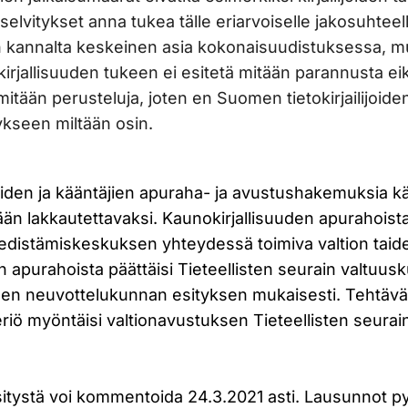
elvitykset anna tukea tälle eriarvoiselle jakosuhtee
den kannalta keskeinen asia kokonaisuudistuksessa, 
kirjallisuuden tukeen ei esitetä mitään parannusta e
tään perusteluja, joten en Suomen tietokirjailijoide
ykseen miltään osin.
joiden ja kääntäjien apuraha- ja avustushakemuksia kä
ään lakkautettavaksi. Kaunokirjallisuuden apurahoista
 edistämiskeskuksen yhteydessä toimiva valtion taid
en apurahoista päättäisi Tieteellisten seurain valtuus
sen neuvottelukunnan esityksen mukaisesti. Tehtävä
teriö myöntäisi valtionavustuksen Tieteellisten seurai
itystä voi kommentoida 24.3.2021 asti. Lausunnot 