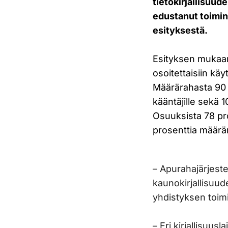
tietokirjallisuude
edustanut toimin
esityksestä.
Esityksen mukaan 
osoitettaisiin käy
Määrärahasta 90 pr
kääntäjille sekä 10
Osuuksista 78 prose
prosenttia määrära
– Apurahajärjeste
kaunokirjallisuud
yhdistyksen toim
– Eri kirjallisuus