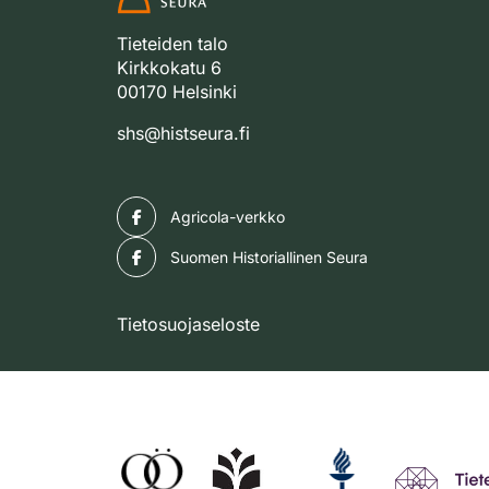
Tieteiden talo
Kirkkokatu 6
00170 Helsinki
shs@histseura.fi
Facebook
Agricola-verkko
Facebook
Suomen Historiallinen Seura
Tietosuojaseloste