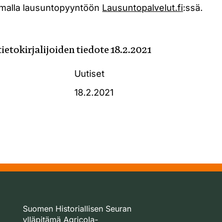
malla lausuntopyyntöön
Lausuntopalvelut.fi
:ssä.
etokirjalijoiden tiedote 18.2.2021
Uutiset
18.2.2021
Suomen Historiallisen Seuran
ylläpitämä Agricola-