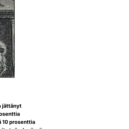
 jättänyt
osenttia
ä 10 prosenttia