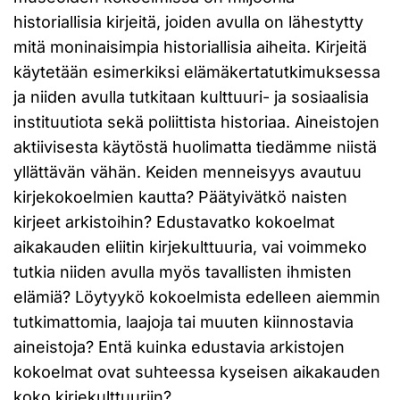
historiallisia kirjeitä, joiden avulla on lähestytty
mitä moninaisimpia historiallisia aiheita. Kirjeitä
käytetään esimerkiksi elämäkertatutkimuksessa
ja niiden avulla tutkitaan kulttuuri- ja sosiaalisia
instituutiota sekä poliittista historiaa. Aineistojen
aktiivisesta käytöstä huolimatta tiedämme niistä
yllättävän vähän. Keiden menneisyys avautuu
kirjekokoelmien kautta? Päätyivätkö naisten
kirjeet arkistoihin? Edustavatko kokoelmat
aikakauden eliitin kirjekulttuuria, vai voimmeko
tutkia niiden avulla myös tavallisten ihmisten
elämiä? Löytyykö kokoelmista edelleen aiemmin
tutkimattomia, laajoja tai muuten kiinnostavia
aineistoja? Entä kuinka edustavia arkistojen
kokoelmat ovat suhteessa kyseisen aikakauden
koko kirjekulttuuriin?