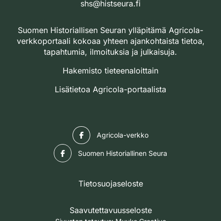
shs@histseura.fi
Suomen Historiallisen Seuran ylläpitämä Agricola-
verkkoportaali kokoaa yhteen ajankohtaista tietoa,
tapahtumia, ilmoituksia ja julkaisuja.
Hakemisto tieteenaloittain
Lisätietoa Agricola-portaalista
Facebook
Agricola-verkko
Facebook
Suomen Historiallinen Seura
Tietosuojaseloste
Saavutettavuusseloste