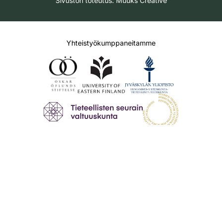
Sivuston toteutus:
Muuks Creative
Yhteistyökumppaneitamme