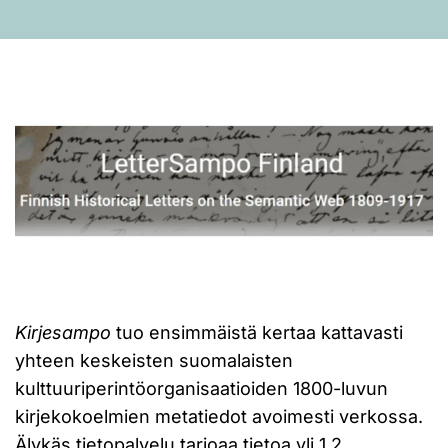
Kirjesampo
tuo ensimmäistä kertaa kattavasti
yhteen keskeisten suomalaisten
kulttuuriperintöorganisaatioiden 1800-luvun
kirjekokoelmien metatiedot avoimesti verkossa.
Älykäs tietopalvelu tarjoaa tietoa yli 1,2