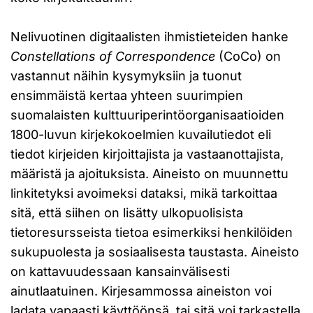
Nelivuotinen digitaalisten ihmistieteiden hanke
Constellations of Correspondence
(CoCo) on
vastannut näihin kysymyksiin ja tuonut
ensimmäistä kertaa yhteen suurimpien
suomalaisten kulttuuriperintöorganisaatioiden
1800-luvun kirjekokoelmien kuvailutiedot eli
tiedot kirjeiden kirjoittajista ja vastaanottajista,
määristä ja ajoituksista. Aineisto on muunnettu
linkitetyksi avoimeksi dataksi, mikä tarkoittaa
sitä, että siihen on lisätty ulkopuolisista
tietoresursseista tietoa esimerkiksi henkilöiden
sukupuolesta ja sosiaalisesta taustasta. Aineisto
on kattavuudessaan kansainvälisesti
ainutlaatuinen. Kirjesammossa aineiston voi
ladata vapaasti käyttöönsä, tai sitä voi tarkastella