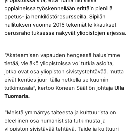
yliopistoissa sitä, että humanistisissa
oppiaineissa työskennellään erittäin pienillä
opetus- ja henkilöstöresursseilla. Sipilän
hallituksen vuonna 2016 tekemät leikkaukset
perusrahoituksessa näkyvät yliopistojen arjessa.
“Akateemisen vapauden hengessä halusimme
tietää, vieläkö yliopistoissa voi tutkia asioita,
jotka ovat osa yliopiston sivistystehtävää, mutta
eivät kenties juuri tällä hetkellä se kuumin
tutkimusala”, kertoo Koneen Säätiön johtaja
Ulla
Tuomarla.
“Meistä ymmärrys taiteesta ja kulttuurista on
oleellinen osa humanistista tutkimusta ja
yliopiston sivistävää tehtävä. Taide ja kulttuuri