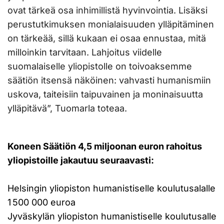
ovat tärkeä osa inhimillistä hyvinvointia. Lisäksi
perustutkimuksen monialaisuuden ylläpitäminen
on tärkeää, sillä kukaan ei osaa ennustaa, mitä
milloinkin tarvitaan. Lahjoitus viidelle
suomalaiselle yliopistolle on toivoaksemme
säätiön itsensä näköinen: vahvasti humanismiin
uskova, taiteisiin taipuvainen ja moninaisuutta
ylläpitävä”, Tuomarla toteaa.
Koneen Säätiön 4,5 miljoonan euron rahoitus
yliopistoille jakautuu seuraavasti:
Helsingin yliopiston humanistiselle koulutusalalle
1 500 000 euroa
Jyväskylän yliopiston humanistiselle koulutusalle