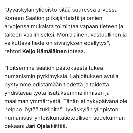
”Jyväskylän yliopisto pitää suuressa arvossa
Koneen Säätiön pitkäjänteistä ja omien
arvojensa mukaista toimintaa vapaan tieteen ja
taiteen vaalimiseksi. Monialainen, vastuullinen ja
vaikuttava tiede on sivistyksen edellytys”,
rehtori
Keijo Hämäläinen
toteaa.
”Iloitsemme säätiön päätöksestä tukea
humanismin pyrkimyksiä. Lahjoituksen avulla
pystymme edistämään tiedettä ja taidetta
yhdistävää työtä lisätäksemme ihmisen ja
maailman ymmärrystä. Tähän ei nykypäivänä ole
helppo löytää tukijoita”, Jyväskylän yliopiston
humanistis-yhteiskuntatieteellisen tiedekunnan
dekaani
Jari Ojala
kiittää.