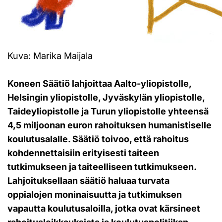
Kuva: Marika Maijala
Koneen Säätiö lahjoittaa Aalto-yliopistolle,
Helsingin yliopistolle, Jyväskylän yliopistolle,
Taideyliopistolle ja Turun yliopistolle yhteensä
4,5 miljoonan euron rahoituksen humanistiselle
koulutusalalle. Säätiö toivoo, että rahoitus
kohdennettaisiin erityisesti taiteen
tutkimukseen ja taiteelliseen tutkimukseen.
Lahjoituksellaan säätiö haluaa turvata
oppialojen moninaisuutta ja tutkimuksen
vapautta koulutusaloilla, jotka ovat kärsineet