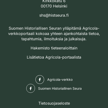
Kirkkokatu 6
00170 Helsinki
shs@histseura.fi
Suomen Historiallisen Seuran ylläpitämä Agricola-
verkkoportaali kokoaa yhteen ajankohtaista tietoa,
tapahtumia, ilmoituksia ja julkaisuja.
Hakemisto tieteenaloittain
Lisätietoa Agricola-portaalista
Facebook
Agricola-verkko
Facebook
Suomen Historiallinen Seura
Tietosuojaseloste