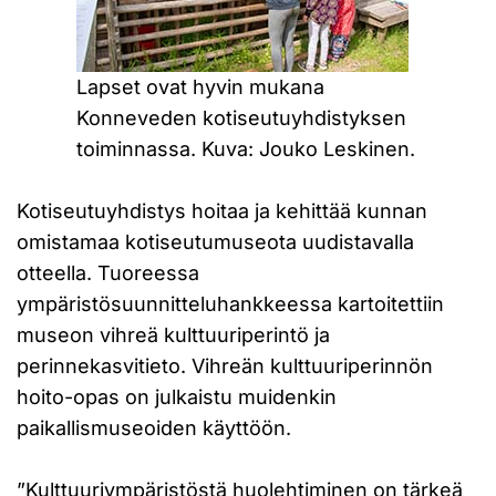
Lapset ovat hyvin mukana
Konneveden kotiseutuyhdistyksen
toiminnassa. Kuva: Jouko Leskinen.
Kotiseutuyhdistys hoitaa ja kehittää kunnan
omistamaa kotiseutumuseota uudistavalla
otteella. Tuoreessa
ympäristösuunnitteluhankkeessa kartoitettiin
museon vihreä kulttuuriperintö ja
perinnekasvitieto. Vihreän kulttuuriperinnön
hoito-opas on julkaistu muidenkin
paikallismuseoiden käyttöön.
”Kulttuuriympäristöstä huolehtiminen on tärkeä