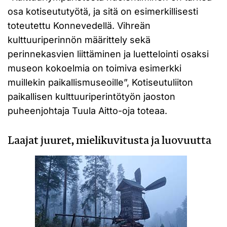
osa kotiseututyötä, ja sitä on esimerkillisesti
toteutettu Konnevedellä. Vihreän
kulttuuriperinnön määrittely sekä
perinnekasvien liittäminen ja luettelointi osaksi
museon kokoelmia on toimiva esimerkki
muillekin paikallismuseoille”, Kotiseutuliiton
paikallisen kulttuuriperintötyön jaoston
puheenjohtaja Tuula Aitto-oja toteaa.
Laajat juuret, mielikuvitusta ja luovuutta