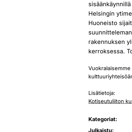
sisäänkäynnill
Helsingin ytime
Huoneisto sijai
suunnitteleman
rakennuksen y
kerroksessa. T
Vuokralaisemme o
kulttuuriyhteisö
Lisätietoja:
Kotiseutuliiton k
Kategoriat:
Julkaistu: