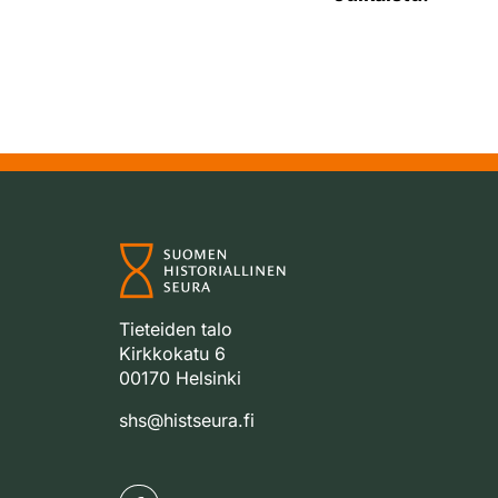
Tieteiden talo
Kirkkokatu 6
00170 Helsinki
shs@histseura.fi
Facebook