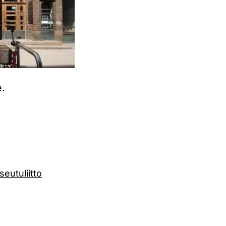
e.
eutuliitto