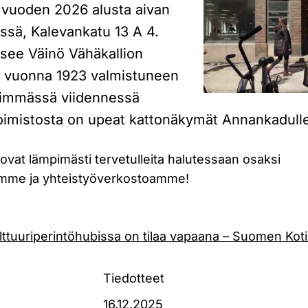
ä vuoden 2026 alusta aivan
ssä, Kalevankatu 13 A 4.
tsee Väinö Vähäkallion
 vuonna 1923 valmistuneen
limmässä viidennessä
oimistosta on upeat kattonäkymät Annankadull
vat lämpimästi tervetulleita halutessaan osaksi
ämme ja yhteistyöverkostoamme!
ulttuuriperintöhubissa on tilaa vapaana – Suomen Kotis
Tiedotteet
16.12.2025