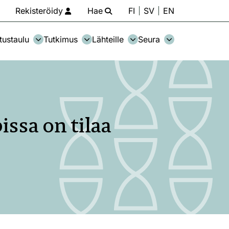
Rekisteröidy
Hae
FI
SV
EN
tustaulu
Tutkimus
Lähteille
Seura
ssa on tilaa