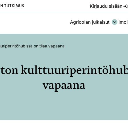
Kirjaudu sisään
EN TUTKIMUS
Agricolan julkaisut
Ilmoi
tuuriperintöhubissa on tilaa vapaana
iton kulttuuriperintöhubi
vapaana