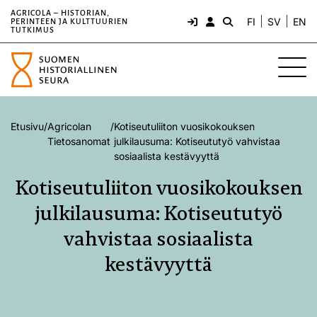
AGRICOLA – HISTORIAN,
FI
SV
EN
PERINTEEN JA KULTTUURIEN
TUTKIMUS
Etusivu
/
Agricolan
/
Kotiseutuliiton vuosikokouksen
Tietosanomat
julkilausuma: Kotiseututyö vahvistaa
sosiaalista kestävyyttä
Kotiseutuliiton vuosikokouksen
julkilausuma: Kotiseututyö
vahvistaa sosiaalista
kestävyyttä