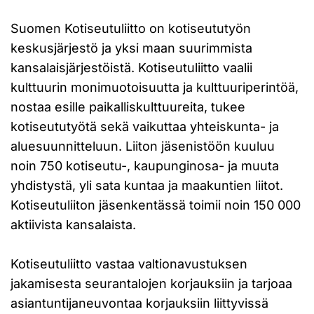
Suomen Kotiseutuliitto on kotiseututyön
keskusjärjestö ja yksi maan suurimmista
kansalaisjärjestöistä. Kotiseutuliitto vaalii
kulttuurin monimuotoisuutta ja kulttuuriperintöä,
nostaa esille paikalliskulttuureita, tukee
kotiseututyötä sekä vaikuttaa yhteiskunta- ja
aluesuunnitteluun. Liiton jäsenistöön kuuluu
noin 750 kotiseutu-, kaupunginosa- ja muuta
yhdistystä, yli sata kuntaa ja maakuntien liitot.
Kotiseutuliiton jäsenkentässä toimii noin 150 000
aktiivista kansalaista.
Kotiseutuliitto vastaa valtionavustuksen
jakamisesta seurantalojen korjauksiin ja tarjoaa
asiantuntijaneuvontaa korjauksiin liittyvissä