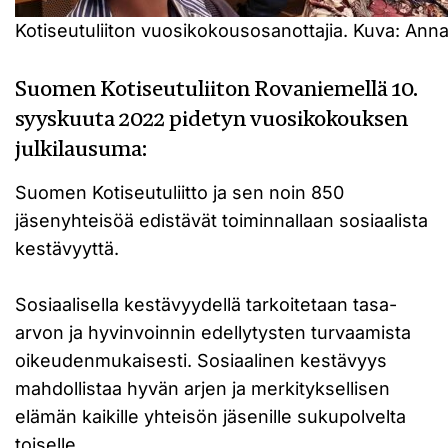
Kotiseutuliiton vuosikokousosanottajia. Kuva: Ann
Suomen Kotiseutuliiton Rovaniemellä 10.
syyskuuta 2022 pidetyn vuosikokouksen
julkilausuma:
Suomen Kotiseutuliitto ja sen noin 850
jäsenyhteisöä edistävät toiminnallaan sosiaalista
kestävyyttä.
Sosiaalisella kestävyydellä tarkoitetaan tasa-
arvon ja hyvinvoinnin edellytysten turvaamista
oikeudenmukaisesti. Sosiaalinen kestävyys
mahdollistaa hyvän arjen ja merkityksellisen
elämän kaikille yhteisön jäsenille sukupolvelta
toiselle.