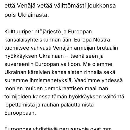
että Venäjä vetää välittömästi joukkonsa
pois Ukrainasta.
Kulttuuriperintöjärjestö ja Euroopan
kansalaisyhteiskunnan ääni Europa Nostra
tuomitsee vahvasti Venäjän armeijan brutaalin
hyökkäyksen Ukrainaan – itsenäiseen ja
suvereeniin Euroopan valtioon. Me olemme
Ukrainan kärsivien kansalaisten rinnalla sekä
suremme ihmismenetyksiä. Vaadimme yhdessä
monien muiden demokraattisen maailman
toimijoiden kanssa tämän hyökkäyksen välitöntä
lopettamista ja rauhan palauttamista
Eurooppaan.
Eurooppaa yhdistäviä perusarvoja ovat mm.