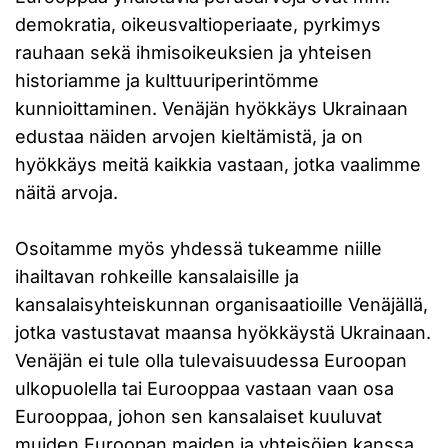
demokratia, oikeusvaltioperiaate, pyrkimys
rauhaan sekä ihmisoikeuksien ja yhteisen
historiamme ja kulttuuriperintömme
kunnioittaminen. Venäjän hyökkäys Ukrainaan
edustaa näiden arvojen kieltämistä, ja on
hyökkäys meitä kaikkia vastaan, jotka vaalimme
näitä arvoja.
Osoitamme myös yhdessä tukeamme niille
ihailtavan rohkeille kansalaisille ja
kansalaisyhteiskunnan organisaatioille Venäjällä,
jotka vastustavat maansa hyökkäystä Ukrainaan.
Venäjän ei tule olla tulevaisuudessa Euroopan
ulkopuolella tai Eurooppaa vastaan vaan osa
Eurooppaa, johon sen kansalaiset kuuluvat
muiden Euroopan maiden ja yhteisöjen kanssa