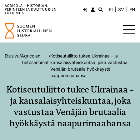
AGRICOLA – HISTORIAN,
FI
SV
EN
PERINTEEN JA KULTTUURIEN
TUTKIMUS
Etusivu
/
Agricolan
/
Kotiseutuliitto tukee Ukrainaa – ja
Tietosanomat
kansalaisyhteiskuntaa, joka vastustaa
Venäjän brutaalia hyökkäystä
naapurimaahansa
Kotiseutuliitto tukee Ukrainaa –
ja kansalaisyhteiskuntaa, joka
vastustaa Venäjän brutaalia
hyökkäystä naapurimaahansa