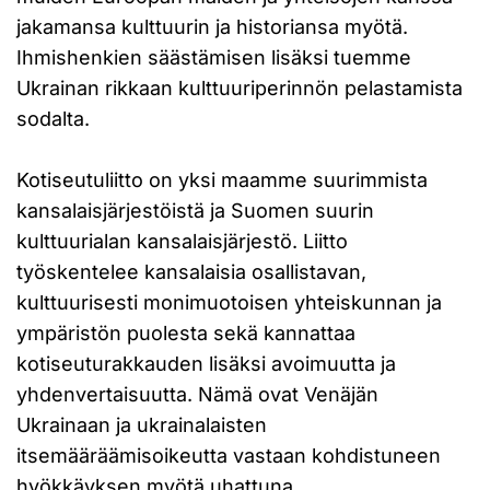
jakamansa kulttuurin ja historiansa myötä.
Ihmishenkien säästämisen lisäksi tuemme
Ukrainan rikkaan kulttuuriperinnön pelastamista
sodalta.
Kotiseutuliitto on yksi maamme suurimmista
kansalaisjärjestöistä ja Suomen suurin
kulttuurialan kansalaisjärjestö. Liitto
työskentelee kansalaisia osallistavan,
kulttuurisesti monimuotoisen yhteiskunnan ja
ympäristön puolesta sekä kannattaa
kotiseuturakkauden lisäksi avoimuutta ja
yhdenvertaisuutta. Nämä ovat Venäjän
Ukrainaan ja ukrainalaisten
itsemääräämisoikeutta vastaan kohdistuneen
hyökkäyksen myötä uhattuna.