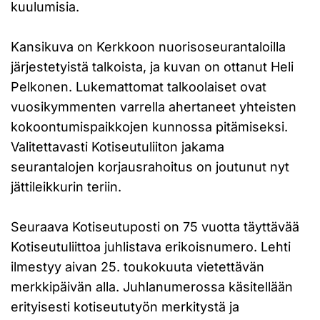
kuulumisia.
Kansikuva on Kerkkoon nuorisoseurantaloilla
järjestetyistä talkoista, ja kuvan on ottanut Heli
Pelkonen. Lukemattomat talkoolaiset ovat
vuosikymmenten varrella ahertaneet yhteisten
kokoontumispaikkojen kunnossa pitämiseksi.
Valitettavasti Kotiseutuliiton jakama
seurantalojen korjausrahoitus on joutunut nyt
jättileikkurin teriin.
Seuraava Kotiseutuposti on 75 vuotta täyttävää
Kotiseutuliittoa juhlistava erikoisnumero. Lehti
ilmestyy aivan 25. toukokuuta vietettävän
merkkipäivän alla. Juhlanumerossa käsitellään
erityisesti kotiseututyön merkitystä ja