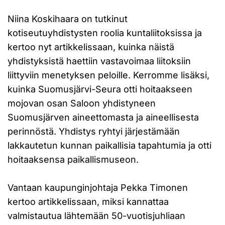
Niina Koskihaara on tutkinut
kotiseutuyhdistysten roolia kuntaliitoksissa ja
kertoo nyt artikkelissaan, kuinka näistä
yhdistyksistä haettiin vastavoimaa liitoksiin
liittyviin menetyksen peloille. Kerromme lisäksi,
kuinka Suomusjärvi-Seura otti hoitaakseen
mojovan osan Saloon yhdistyneen
Suomusjärven aineettomasta ja aineellisesta
perinnöstä. Yhdistys ryhtyi järjestämään
lakkautetun kunnan paikallisia tapahtumia ja otti
hoitaaksensa paikallismuseon.
Vantaan kaupunginjohtaja Pekka Timonen
kertoo artikkelissaan, miksi kannattaa
valmistautua lähtemään 50-vuotisjuhliaan