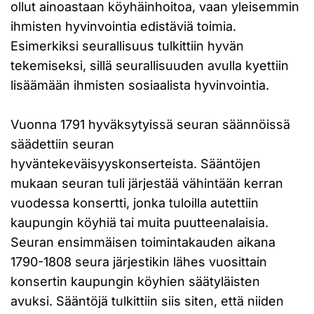
ollut ainoastaan köyhäinhoitoa, vaan yleisemmin
ihmisten hyvinvointia edistäviä toimia.
Esimerkiksi seurallisuus tulkittiin hyvän
tekemiseksi, sillä seurallisuuden avulla kyettiin
lisäämään ihmisten sosiaalista hyvinvointia.
Vuonna 1791 hyväksytyissä seuran säännöissä
säädettiin seuran
hyväntekeväisyyskonserteista. Sääntöjen
mukaan seuran tuli järjestää vähintään kerran
vuodessa konsertti, jonka tuloilla autettiin
kaupungin köyhiä tai muita puutteenalaisia.
Seuran ensimmäisen toimintakauden aikana
1790-1808 seura järjestikin lähes vuosittain
konsertin kaupungin köyhien säätyläisten
avuksi. Sääntöjä tulkittiin siis siten, että niiden