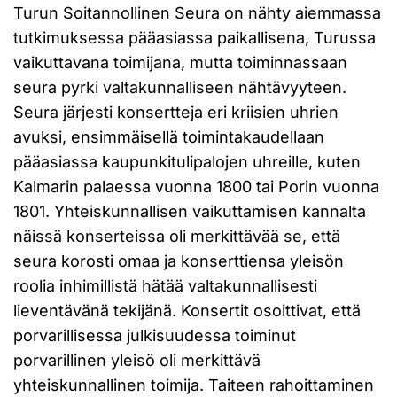
Turun Soitannollinen Seura on nähty aiemmassa
tutkimuksessa pääasiassa paikallisena, Turussa
vaikuttavana toimijana, mutta toiminnassaan
seura pyrki valtakunnalliseen nähtävyyteen.
Seura järjesti konsertteja eri kriisien uhrien
avuksi, ensimmäisellä toimintakaudellaan
pääasiassa kaupunkitulipalojen uhreille, kuten
Kalmarin palaessa vuonna 1800 tai Porin vuonna
1801. Yhteiskunnallisen vaikuttamisen kannalta
näissä konserteissa oli merkittävää se, että
seura korosti omaa ja konserttiensa yleisön
roolia inhimillistä hätää valtakunnallisesti
lieventävänä tekijänä. Konsertit osoittivat, että
porvarillisessa julkisuudessa toiminut
porvarillinen yleisö oli merkittävä
yhteiskunnallinen toimija. Taiteen rahoittaminen