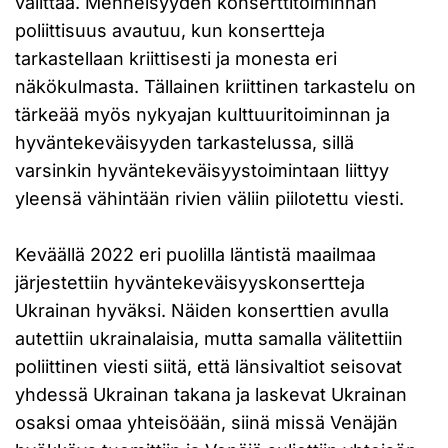
välittää. Menneisyyden konserttitoiminnan
poliittisuus avautuu, kun konsertteja
tarkastellaan kriittisesti ja monesta eri
näkökulmasta. Tällainen kriittinen tarkastelu on
tärkeää myös nykyajan kulttuuritoiminnan ja
hyväntekeväisyyden tarkastelussa, sillä
varsinkin hyväntekeväisyystoimintaan liittyy
yleensä vähintään rivien väliin piilotettu viesti.
Keväällä 2022 eri puolilla läntistä maailmaa
järjestettiin hyväntekeväisyyskonsertteja
Ukrainan hyväksi. Näiden konserttien avulla
autettiin ukrainalaisia, mutta samalla välitettiin
poliittinen viesti siitä, että länsivaltiot seisovat
yhdessä Ukrainan takana ja laskevat Ukrainan
osaksi omaa yhteisöään, siinä missä Venäjän