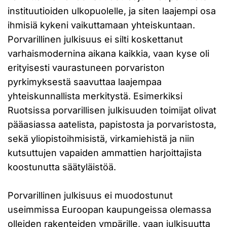
instituutioiden ulkopuolelle, ja siten laajempi osa
ihmisiä kykeni vaikuttamaan yhteiskuntaan.
Porvarillinen julkisuus ei silti koskettanut
varhaismodernina aikana kaikkia, vaan kyse oli
erityisesti vaurastuneen porvariston
pyrkimyksestä saavuttaa laajempaa
yhteiskunnallista merkitystä. Esimerkiksi
Ruotsissa porvarillisen julkisuuden toimijat olivat
pääasiassa aatelista, papistosta ja porvaristosta,
sekä yliopistoihmisistä, virkamiehistä ja niin
kutsuttujen vapaiden ammattien harjoittajista
koostunutta säätyläistöä.
Porvarillinen julkisuus ei muodostunut
useimmissa Euroopan kaupungeissa olemassa
olleiden rakenteiden ympärille, vaan julkisuutta