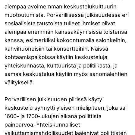
aiempaa avoimemman keskustelukulttuurin
muotoutumista. Porvarillisessa julkisuudessa eri
sosiaalisista taustoista tulleet ihmiset olivat
aiempaa enemmän kanssakäymisissä toistensa
kanssa, esimerkiksi kokoontumalla salonkeihin,
kahvihuoneisiin tai konsertteihin. Näissä
kohtaamispaikoissa käytiin keskusteluja
yhteiskunnasta, kulttuurista ja politiikasta, ja
samaa keskustelua käytiin myös sanomalehtien
välityksellä.
Porvarillisen julkisuuden piirissä käyty
keskustelu synnytti yleisen mielipiteen, joka sai
1600- ja 1700-lukujen aikana poliittista
painoarvoa. Yhteiskunnalliset
vaikuttamismahdollisuudet laajenivat poliittisten