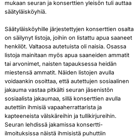
mukaan seuran ja konserttien yleisön tuli auttaa
säätyläisköyhiä.
Säätyläisköyhille järjestettyjen konserttien osalta
on säilynyt listoja, joihin on listattu apua saaneet
henkilöt. Valtaosa autetuista oli naisia. Osassa
listoja mainitaan myös apua saaneiden ammatit
tai arvonimet, naisten tapauksessa heidän
miestensä ammatit. Näiden listojen avulla
voidaankin osoittaa, että autettujen sosiaalinen
jakauma vastaa pitkälti seuran jäsenistön
sosiaalista jakaumaa, sillä konserttien avulla
autettiin ihmisiä vapaaherrattarista ja
kapteeneista välskäreihin ja tullikirjureihin.
Seuran lehdissä jakamissa konsertti-
ilmoituksissa näistä ihmisistä puhuttiin