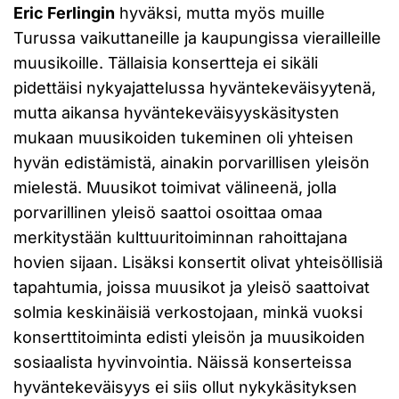
Eric Ferlingin
hyväksi, mutta myös muille
Turussa vaikuttaneille ja kaupungissa vierailleille
muusikoille. Tällaisia konsertteja ei sikäli
pidettäisi nykyajattelussa hyväntekeväisyytenä,
mutta aikansa hyväntekeväisyyskäsitysten
mukaan muusikoiden tukeminen oli yhteisen
hyvän edistämistä, ainakin porvarillisen yleisön
mielestä. Muusikot toimivat välineenä, jolla
porvarillinen yleisö saattoi osoittaa omaa
merkitystään kulttuuritoiminnan rahoittajana
hovien sijaan. Lisäksi konsertit olivat yhteisöllisiä
tapahtumia, joissa muusikot ja yleisö saattoivat
solmia keskinäisiä verkostojaan, minkä vuoksi
konserttitoiminta edisti yleisön ja muusikoiden
sosiaalista hyvinvointia. Näissä konserteissa
hyväntekeväisyys ei siis ollut nykykäsityksen