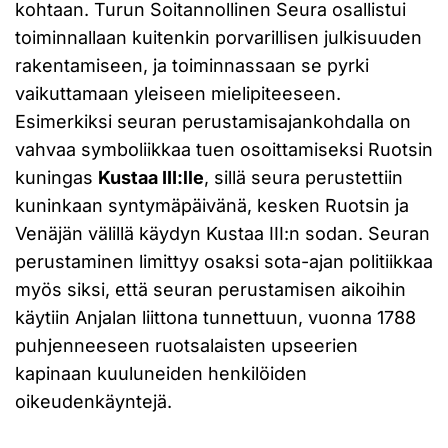
kohtaan. Turun Soitannollinen Seura osallistui
toiminnallaan kuitenkin porvarillisen julkisuuden
rakentamiseen, ja toiminnassaan se pyrki
vaikuttamaan yleiseen mielipiteeseen.
Esimerkiksi seuran perustamisajankohdalla on
vahvaa symboliikkaa tuen osoittamiseksi Ruotsin
kuningas
Kustaa III:lle
, sillä seura perustettiin
kuninkaan syntymäpäivänä, kesken Ruotsin ja
Venäjän välillä käydyn Kustaa III:n sodan. Seuran
perustaminen limittyy osaksi sota-ajan politiikkaa
myös siksi, että seuran perustamisen aikoihin
käytiin Anjalan liittona tunnettuun, vuonna 1788
puhjenneeseen ruotsalaisten upseerien
kapinaan kuuluneiden henkilöiden
oikeudenkäyntejä.