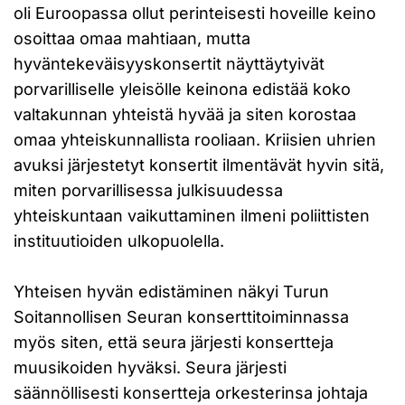
oli Euroopassa ollut perinteisesti hoveille keino
osoittaa omaa mahtiaan, mutta
hyväntekeväisyyskonsertit näyttäytyivät
porvarilliselle yleisölle keinona edistää koko
valtakunnan yhteistä hyvää ja siten korostaa
omaa yhteiskunnallista rooliaan. Kriisien uhrien
avuksi järjestetyt konsertit ilmentävät hyvin sitä,
miten porvarillisessa julkisuudessa
yhteiskuntaan vaikuttaminen ilmeni poliittisten
instituutioiden ulkopuolella.
Yhteisen hyvän edistäminen näkyi Turun
Soitannollisen Seuran konserttitoiminnassa
myös siten, että seura järjesti konsertteja
muusikoiden hyväksi. Seura järjesti
säännöllisesti konsertteja orkesterinsa johtaja