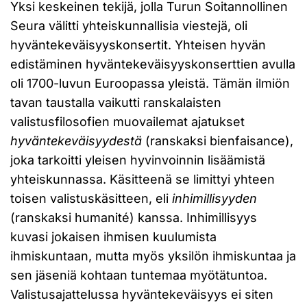
Yksi keskeinen tekijä, jolla Turun Soitannollinen
Seura välitti yhteiskunnallisia viestejä, oli
hyväntekeväisyyskonsertit. Yhteisen hyvän
edistäminen hyväntekeväisyyskonserttien avulla
oli 1700-luvun Euroopassa yleistä. Tämän ilmiön
tavan taustalla vaikutti ranskalaisten
valistusfilosofien muovailemat ajatukset
hyväntekeväisyydestä
(ranskaksi bienfaisance),
joka tarkoitti yleisen hyvinvoinnin lisäämistä
yhteiskunnassa. Käsitteenä se limittyi yhteen
toisen valistuskäsitteen, eli
inhimillisyyden
(ranskaksi humanité) kanssa. Inhimillisyys
kuvasi jokaisen ihmisen kuulumista
ihmiskuntaan, mutta myös yksilön ihmiskuntaa ja
sen jäseniä kohtaan tuntemaa myötätuntoa.
Valistusajattelussa hyväntekeväisyys ei siten