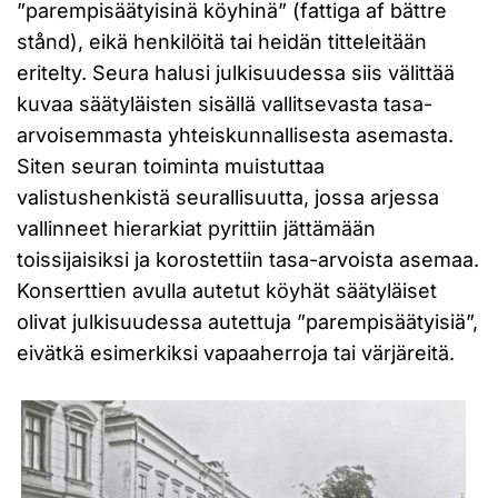
”parempisäätyisinä köyhinä” (fattiga af bättre
stånd), eikä henkilöitä tai heidän titteleitään
eritelty. Seura halusi julkisuudessa siis välittää
kuvaa säätyläisten sisällä vallitsevasta tasa-
arvoisemmasta yhteiskunnallisesta asemasta.
Siten seuran toiminta muistuttaa
valistushenkistä seurallisuutta, jossa arjessa
vallinneet hierarkiat pyrittiin jättämään
toissijaisiksi ja korostettiin tasa-arvoista asemaa.
Konserttien avulla autetut köyhät säätyläiset
olivat julkisuudessa autettuja ”parempisäätyisiä”,
eivätkä esimerkiksi vapaaherroja tai värjäreitä.