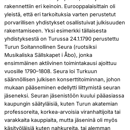
rakennettiin eri keinoin. Eurooppalaisittain oli
yleistä, että eri tarkoituksia varten perustetut
porvarillisen yhdistykset osallistuivat julkisuuden
rakentamiseen. Yksi esimerkki tällaisesta
yhdistyksestä on Turussa 24.1.1790 perustettu
Turun Soitannollinen Seura (ruotsiksi
Musikaliska Sällskapet i Åbo), jonka
ensimmäinen aktiivinen toimintakausi ajoittuu
vuosille 1790–1808. Seura loi Turkuun
säännöllisen julkisen konserttitoiminnan, johon
mukaan pääseminen edellytti liittymistä seuran
jäseneksi. Seuran jäsenistöön kuului pääasiassa
kaupungin säätyläisiä, kuten Turun akatemian
professoreita, korkea-arvoisia viranhaltijoita tai
varakkaita kauppiaita, mutta jäseninä oli myös
käsityöläisiä kuten nahkureita, tai alemman