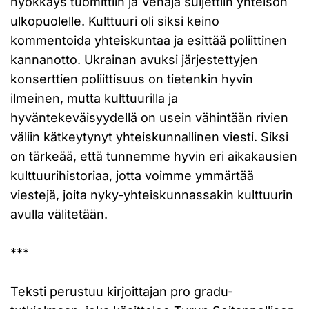
hyökkäys tuomittiin ja Venäjä suljettiin yhteisön
ulkopuolelle. Kulttuuri oli siksi keino
kommentoida yhteiskuntaa ja esittää poliittinen
kannanotto. Ukrainan avuksi järjestettyjen
konserttien poliittisuus on tietenkin hyvin
ilmeinen, mutta kulttuurilla ja
hyväntekeväisyydellä on usein vähintään rivien
väliin kätkeytynyt yhteiskunnallinen viesti. Siksi
on tärkeää, että tunnemme hyvin eri aikakausien
kulttuurihistoriaa, jotta voimme ymmärtää
viestejä, joita nyky-yhteiskunnassakin kulttuurin
avulla välitetään.
***
Teksti perustuu kirjoittajan pro gradu-