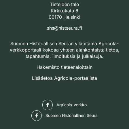
Tieteiden talo
Kirkkokatu 6
00170 Helsinki
shs@histseura.fi
Suomen Historiallisen Seuran ylläpitämä Agricola-
verkkoportaali kokoaa yhteen ajankohtaista tietoa,
tapahtumia, ilmoituksia ja julkaisuja.
Hakemisto tieteenaloittain
Lisätietoa Agricola-portaalista
Facebook
Agricola-verkko
Facebook
Suomen Historiallinen Seura