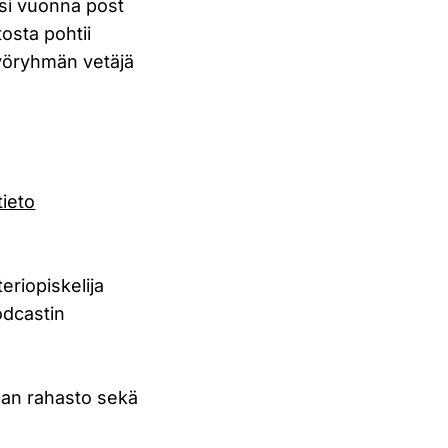
nsi vuonna post
osta pohtii
yöryhmän vetäjä
tieto
riopiskelija
odcastin
alan rahasto sekä