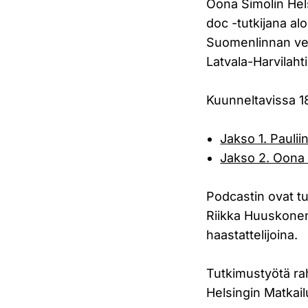
Oona Simolin Hels
doc -tutkijana al
Suomenlinnan ved
Latvala-Harvilaht
Kuunneltavissa 1
Jakso 1. Paulii
Jakso 2. Oona
Podcastin ovat t
Riikka Huuskonen 
haastattelijoina.
Tutkimustyötä rah
Helsingin Matkail