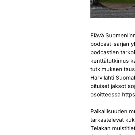
Elävä Suomenlinn
podcast-sarjan y
podcastien tarkoi
kenttätutkimus ka
tutkimuksen taust
Harvilahti Suomal
pituiset jaksot s
osoitteessa
http
Paikallisuuden m
tarkastelevat ku
Telakan muistitie