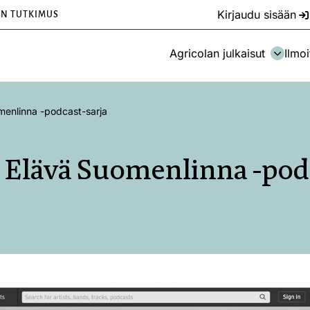
Kirjaudu sisään
EN TUTKIMUS
Agricolan julkaisut
Ilmoi
menlinna -podcast-sarja
 Elävä Suomenlinna -podc