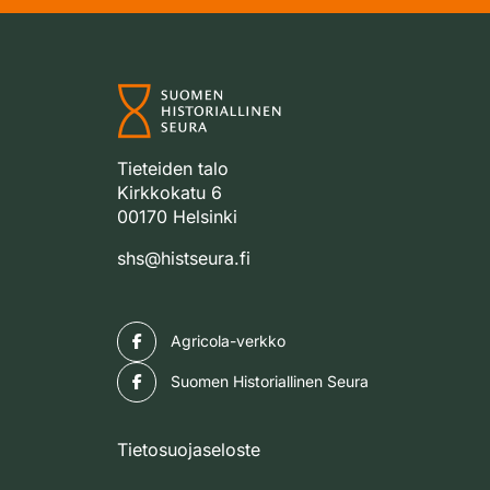
Tieteiden talo
Kirkkokatu 6
00170 Helsinki
shs@histseura.fi
Facebook
Agricola-verkko
Facebook
Suomen Historiallinen Seura
Tietosuojaseloste