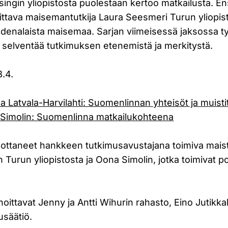
ingin yliopistosta puolestaan kertoo matkailusta. E
oittava maisemantutkija Laura Seesmeri Turun yliopist
enalaista maisemaa. Sarjan viimeisessä jaksossa t
i selventää tutkimuksen etenemistä ja merkitystä.
8.4.
na Latvala-Harvilahti: Suomenlinnan yhteisöt ja muisti
 Simolin: Suomenlinna matkailukohteena
uottaneet hankkeen tutkimusavustajana toimiva maiste
Turun yliopistosta ja Oona Simolin, jotka toimivat p
oittavat Jenny ja Antti Wihurin rahasto, Eino Jutikk
usäätiö.