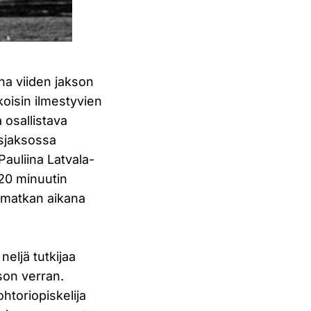
na viiden jakson
oisin ilmestyvien
 osallistava
usjaksossa
Pauliina Latvala-
 20 minuutin
tamatkan aikana
eljä tutkijaa
son verran.
htoriopiskelija