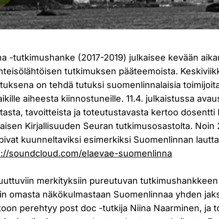
a -tutkimushanke (2017-2019) julkaisee kevään aika
hteisölähtöisen tutkimuksen pääteemoista. Keskiviikk
tuksena on tehdä tutuksi suomenlinnalaisia toimijoita
ikille aiheesta kiinnostuneille. 11.4. julkaistussa ava
asta, tavoitteista ja toteutustavasta kertoo dosentti 
aisen Kirjallisuuden Seuran tutkimusosastolta. Noin
opivat kuunneltaviksi esimerkiksi Suomenlinnan laut
s://soundcloud.com/elaevae-suomenlinna
uuttuviin merkityksiin pureutuvan tutkimushankkeen n
kin omasta näkökulmastaan Suomenlinnaa yhden jak
toon perehtyy post doc -tutkija Niina Naarminen, ja to