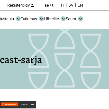
Rekisteröidy
Hae
FI
SV
EN
tustaulu
Tutkimus
Lähteille
Seura
ast-sarja