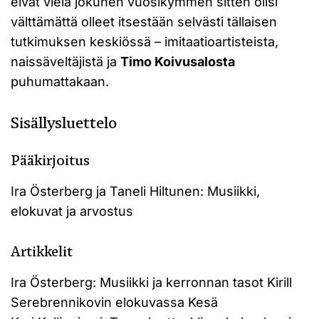
eivät vielä jokunen vuosikymmen sitten olisi
välttämättä olleet itsestään selvästi tällaisen
tutkimuksen keskiössä – imitaatioartisteista,
naissäveltäjistä ja
Timo Koivusalosta
puhumattakaan.
Sisällysluettelo
Pääkirjoitus
Ira Österberg ja Taneli Hiltunen: Musiikki,
elokuvat ja arvostus
Artikkelit
Ira Österberg: Musiikki ja kerronnan tasot Kirill
Serebrennikovin elokuvassa Kesä