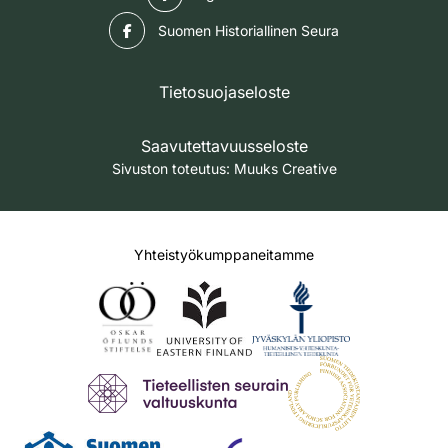
Facebook
Suomen Historiallinen Seura
Tietosuojaseloste
Saavutettavuusseloste
Sivuston toteutus:
Muuks Creative
Yhteistyökumppaneitamme