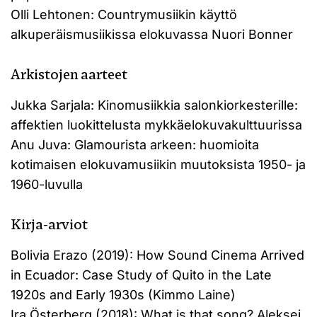
Olli Lehtonen: Countrymusiikin käyttö
alkuperäismusiikissa elokuvassa Nuori Bonner
Arkistojen aarteet
Jukka Sarjala: Kinomusiikkia salonkiorkesterille:
affektien luokittelusta mykkäelokuvakulttuurissa
Anu Juva: Glamourista arkeen: huomioita
kotimaisen elokuvamusiikin muutoksista 1950- ja
1960-luvulla
Kirja-arviot
Bolivia Erazo (2019): How Sound Cinema Arrived
in Ecuador: Case Study of Quito in the Late
1920s and Early 1930s (Kimmo Laine)
Ira Österberg (2018): What is that song? Aleksej