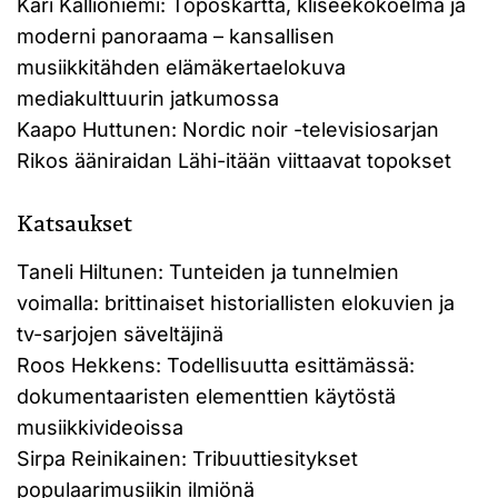
Kari Kallioniemi: Toposkartta, kliseekokoelma ja
moderni panoraama – kansallisen
musiikkitähden elämäkertaelokuva
mediakulttuurin jatkumossa
Kaapo Huttunen: Nordic noir -televisiosarjan
Rikos ääniraidan Lähi-itään viittaavat topokset
Katsaukset
Taneli Hiltunen: Tunteiden ja tunnelmien
voimalla: brittinaiset historiallisten elokuvien ja
tv-sarjojen säveltäjinä
Roos Hekkens: Todellisuutta esittämässä:
dokumentaaristen elementtien käytöstä
musiikkivideoissa
Sirpa Reinikainen: Tribuuttiesitykset
populaarimusiikin ilmiönä