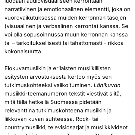
luodaan audiovisuaaliseen kerrontaan
narratiivinen ja emotionaalinen elementti, joka on
vuorovaikutuksessa muiden kerronnan tasojen
(visuaalinen ja verbaalinen kerronta) kanssa. Se
voi olla sopusoinnussa muun kerronnan kanssa
tai – tarkoituksellisesti tai tahattomasti – rikkoa
kokonaisuutta.
Elokuvamusiikin ja erilaisten musiikillisten
esitysten arvostuksesta kertoo myös sen
tutkimuskohteeksi valikoituminen.
Lähikuvan
musiikki-teemanumeron tekstit viestivät siitä,
mitä tällä hetkellä Suomessa pidetään
relevanttina tutkimuskohteena musiikin ja
liikkuvan kuvan suhteessa. Rock- tai
countrymusiikki, televisiosarjat ja musiikkivideot