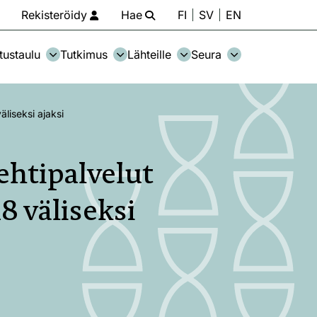
Rekisteröidy
Hae
FI
SV
EN
tustaulu
Tutkimus
Lähteille
Seura
liseksi ajaksi
ehtipalvelut
8 väliseksi