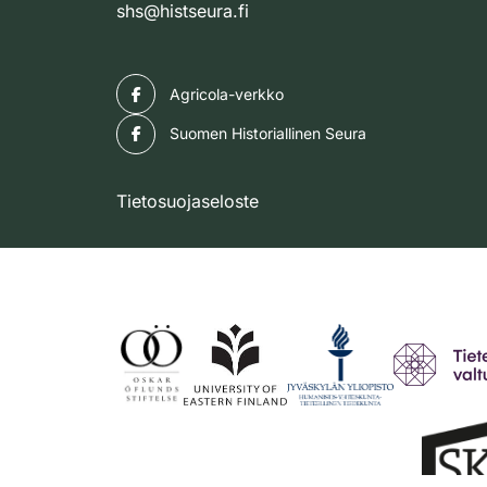
shs@histseura.fi
Facebook
Agricola-verkko
Facebook
Suomen Historiallinen Seura
Tietosuojaseloste