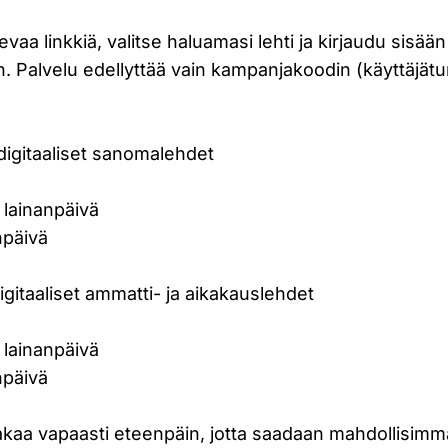
olevaa linkkiä, valitse haluamasi lehti ja kirjaudu sisä
n. Palvelu edellyttää vain kampanjakoodin (käyttäjä
digitaaliset sanomalehdet
 lainanpäivä
npäivä
digitaaliset ammatti- ja aikakauslehdet
 lainanpäivä
npäivä
 jakaa vapaasti eteenpäin, jotta saadaan mahdollisim