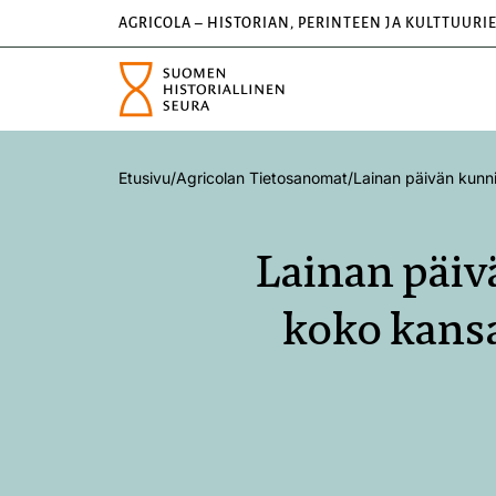
AGRICOLA – HISTORIAN, PERINTEEN JA KULTTUURI
Etusivu
/
Agricolan Tietosanomat
/
Lainan päivän kunni
Lainan päiv
koko kansa