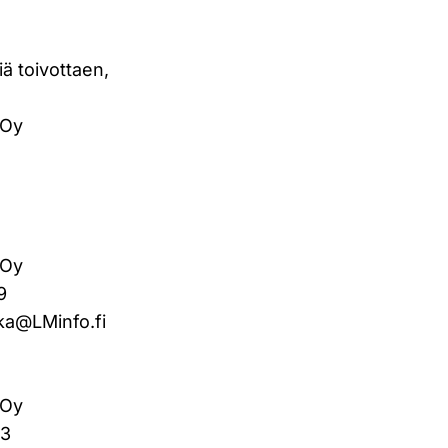
iä toivottaen,
 Oy
 Oy
9
kka@LMinfo.fi
 Oy
03