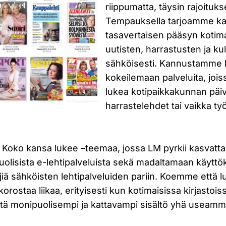
riippumatta, täysin rajoituks
Tempauksella tarjoamme kai
tasavertaisen pääsyn kotim
uutisten, harrastusten ja kul
sähköisesti. Kannustamme 
kokeilemaan palveluita, jois
lukea kotipaikkakunnan päi
harrastelehdet tai vaikka työ
Koko kansa lukee –teemaa, jossa LM pyrkii kasvatta
uolisista e-lehtipalveluista sekä madaltamaan käytt
jiä sähköisten lehtipalveluiden pariin. Koemme että 
korostaa liikaa, erityisesti kun kotimaisissa kirjastois
stä monipuolisempi ja kattavampi sisältö yhä useamm