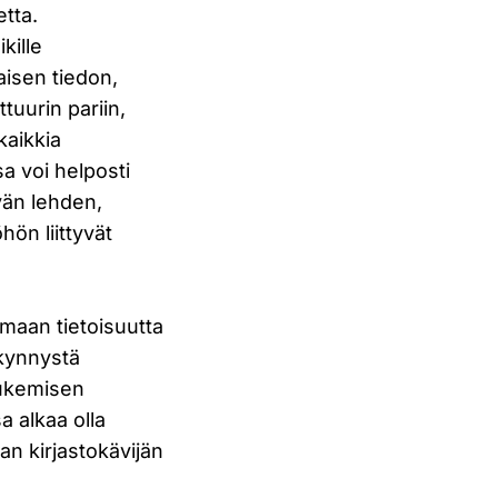
etta.
kille
aisen tiedon,
ttuurin pariin,
kaikkia
sa voi helposti
vän lehden,
hön liittyvät
maan tietoisuutta
ökynnystä
lukemisen
sa alkaa olla
an kirjastokävijän