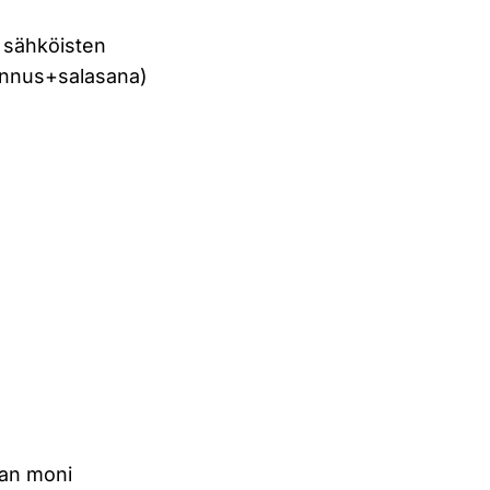
än sähköisten
tunnus+salasana)
man moni